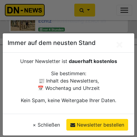
Kein Alkoholkonsum in der
Schwangerschaft: Interaktive
Wanderausstellung ZERO! im
Previous
Ne
Kreishaus
vor 4 Stunden
×
Immer auf dem neusten Stand
Düren
Verwaltung
Unser Newsletter ist
dauerhaft kostenlos
Sie bestimmen:
📰 Inhalt des Newsletters,
📅 Wochentag und Uhrzeit
Kein Spam, keine Weitergabe Ihrer Daten.
×
Schließen
Newsletter bestellen