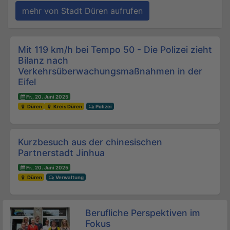
mehr von Stadt Düren aufrufen
Beitrags-Navigation
Mit 119 km/h bei Tempo 50 - Die Polizei zieht
Bilanz nach
Verkehrsüberwachungsmaßnahmen in der
Eifel
Fr., 20. Juni 2025
Düren
Kreis Düren
Polizei
Kurzbesuch aus der chinesischen
Partnerstadt Jinhua
Fr., 20. Juni 2025
Düren
Verwaltung
Berufliche Perspektiven im
Fokus