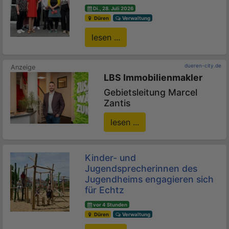
Di., 28. Juli 2026
Düren
Verwaltung
lesen ...
dueren-city.de
LBS Immobilienmakler
Gebietsleitung Marcel
Zantis
lesen ...
Kinder- und
Jugendsprecherinnen des
Jugendheims engagieren sich
für Echtz
vor 4 Stunden
Düren
Verwaltung