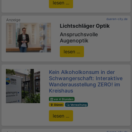
lesen ...
dueren-city.de
Lichtschläger Optik
Anspruchsvolle
Augenoptik
lesen ...
Kein Alkoholkonsum in der
Schwangerschaft: Interaktive
Wanderausstellung ZERO! im
Kreishaus
vor 4 Stunden
Düren
Verwaltung
lesen ...
dueren-city.de