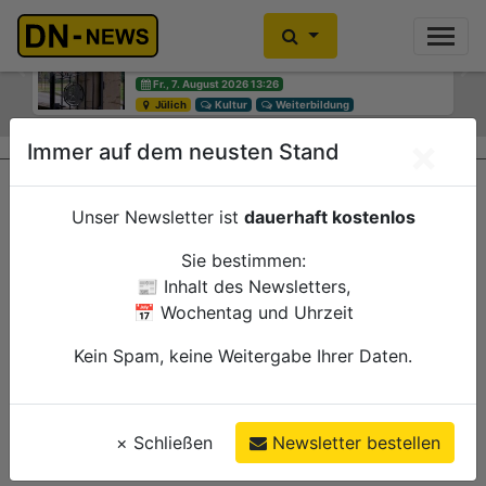
Diskussionen um Villa Buth:
Einbrecher im Kleiderschrank
Erinnerungsort oder Abriss?
gefunden
Previous
Ne
Fr., 7. August 2026 13:26
Fr., 7. August 2026 10:30
Jülich
Düren
Kultur
Polizei
Weiterbildung
×
Immer auf dem neusten Stand
Unser Newsletter ist
dauerhaft kostenlos
Sie bestimmen:
📰 Inhalt des Newsletters,
📅 Wochentag und Uhrzeit
Kein Spam, keine Weitergabe Ihrer Daten.
×
Schließen
Newsletter bestellen