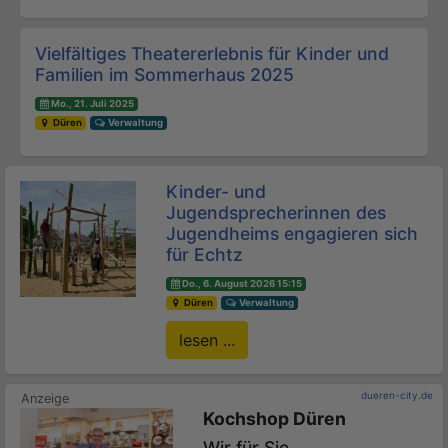
Vielfältiges Theatererlebnis für Kinder und
Familien im Sommerhaus 2025
Mo., 21. Juli 2025
Düren
Verwaltung
Kinder- und
Jugendsprecherinnen des
Jugendheims engagieren sich
für Echtz
Do., 6. August 2026 15:15
Düren
Verwaltung
lesen ...
dueren-city.de
Kochshop Düren
Wir für Sie