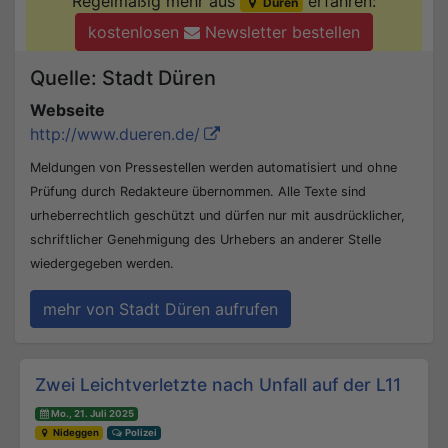
Regelmäßig mehr aus
erfahren:
Düren
kostenlosen
Newsletter bestellen
Quelle: Stadt Düren
Webseite
http://www.dueren.de/
Meldungen von Pressestellen werden automatisiert und ohne
Prüfung durch Redakteure übernommen. Alle Texte sind
urheberrechtlich geschützt und dürfen nur mit ausdrücklicher,
schriftlicher Genehmigung des Urhebers an anderer Stelle
wiedergegeben werden.
mehr von Stadt Düren aufrufen
Beitrags-Navigation
Zwei Leichtverletzte nach Unfall auf der L11
Mo., 21. Juli 2025
Nideggen
Polizei