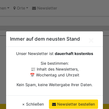
innen des Jugendheims engagieren sich für Echtz
chwangerschaft: Interaktive Wanderausstellung ZERO! im 
men
Orte
Newsletter
×
Immer auf dem neusten Stand
Unser Newsletter ist
dauerhaft kostenlos
Sie bestimmen:
📰 Inhalt des Newsletters,
📅 Wochentag und Uhrzeit
Kein Spam, keine Weitergabe Ihrer Daten.
×
Schließen
Newsletter bestellen
Ihre Anzeige hier?
Jetzt informieren