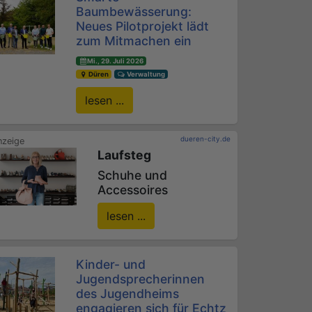
Baumbewässerung:
Neues Pilotprojekt lädt
zum Mitmachen ein
Mi., 29. Juli 2026
Düren
Verwaltung
lesen ...
dueren-city.de
Laufsteg
Schuhe und
Accessoires
lesen ...
Kinder- und
Jugendsprecherinnen
des Jugendheims
engagieren sich für Echtz