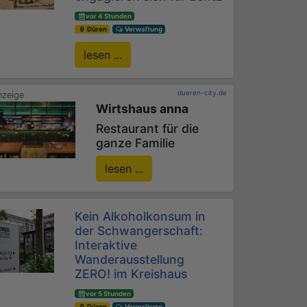
vor 4 Stunden
Düren
Verwaltung
lesen ...
dueren-city.de
Wirtshaus anna
Restaurant für die
ganze Familie
lesen ...
Kein Alkoholkonsum in
der Schwangerschaft:
Interaktive
Wanderausstellung
ZERO! im Kreishaus
vor 5 Stunden
Düren
Verwaltung