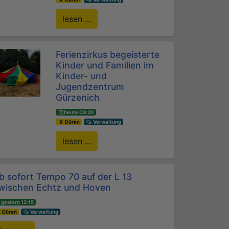
lesen ...
Ferienzirkus begeisterte
Kinder und Familien im
Kinder- und
Jugendzentrum
Gürzenich
heute 09:30
Düren
Verwaltung
lesen ...
b sofort Tempo 70 auf der L 13
wischen Echtz und Hoven
gestern 12:15
Düren
Verwaltung