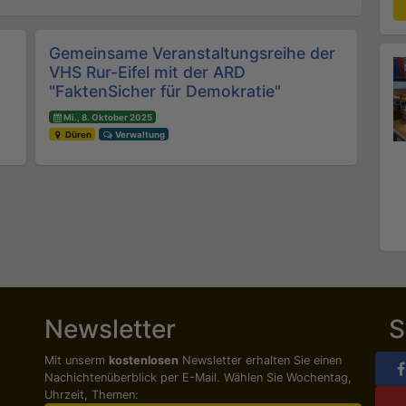
Gemeinsame Veranstaltungsreihe der
VHS Rur-Eifel mit der ARD
"FaktenSicher für Demokratie"
Mi., 8. Oktober 2025
Düren
Verwaltung
Newsletter
S
Mit unserm
kostenlosen
Newsletter erhalten Sie einen
Nachichten­überblick per E-Mail. Wählen Sie Wochentag,
Uhrzeit, Themen: