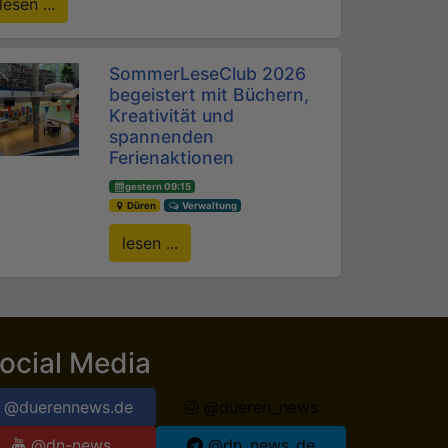
lesen ...
SommerLeseClub 2026
begeistert mit Büchern,
Kreativität und
spannenden
Ferienaktionen
gestern 09:15
Düren
Verwaltung
lesen ...
ocial Media
@duerennews.de
@dueren_news
@dn-news
@dn_news_de