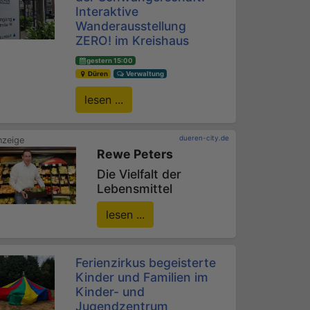
Interaktive
Wanderausstellung
ZERO! im Kreishaus
gestern 15:00
Düren
Verwaltung
lesen ...
dueren-city.de
Rewe Peters
Die Vielfalt der
Lebensmittel
lesen ...
Ferienzirkus begeisterte
Kinder und Familien im
Kinder- und
Jugendzentrum