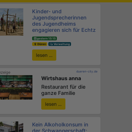
Kinder- und
Jugendsprecherinnen
des Jugendheims
engagieren sich für Echtz
gestern 15:15
Düren
Verwaltung
lesen ...
dueren-city.de
Wirtshaus anna
Restaurant für die
ganze Familie
lesen ...
Kein Alkoholkonsum in
der Schwangerschaft: