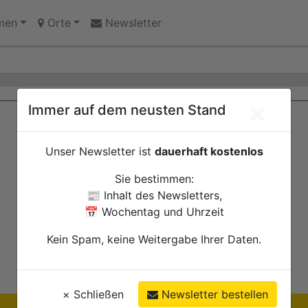
 Erinnerungsort oder Abriss?
k gefunden
men
Orte
Newsletter
×
Immer auf dem neusten Stand
Unser Newsletter ist
dauerhaft kostenlos
Sie bestimmen:
📰 Inhalt des Newsletters,
📅 Wochentag und Uhrzeit
Kein Spam, keine Weitergabe Ihrer Daten.
×
Schließen
Newsletter bestellen
Ihre Anzeige hier?
Jetzt informieren