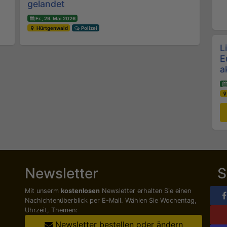
gelandet
Fr., 29. Mai 2026
Hürtgenwald
Polizei
L
E
a
Newsletter
S
Mit unserm
kostenlosen
Newsletter erhalten Sie einen
Nachichten­überblick per E-Mail. Wählen Sie Wochentag,
Uhrzeit, Themen:
Newsletter bestellen oder ändern