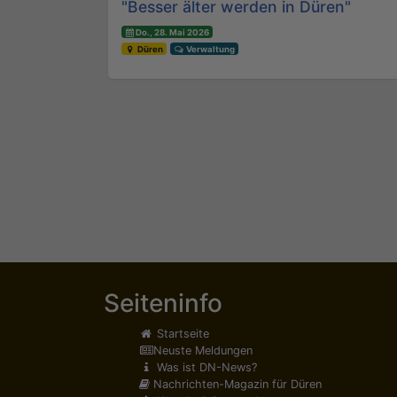
"Besser älter werden in Düren"
Do., 28. Mai 2026
Düren
Verwaltung
Seiteninfo
Startseite
Neuste Meldungen
Was ist DN-News?
Nachrichten-Magazin für Düren