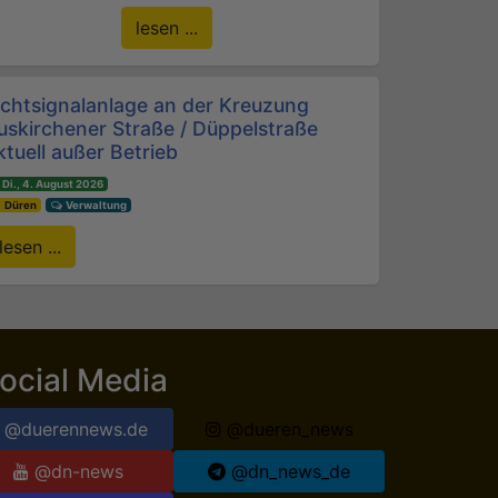
lesen ...
ichtsignalanlage an der Kreuzung
uskirchener Straße / Düppelstraße
ktuell außer Betrieb
Di., 4. August 2026
Düren
Verwaltung
lesen ...
ocial Media
@duerennews.de
@dueren_news
@dn-news
@dn_news_de