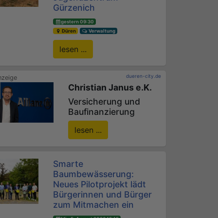
Gürzenich
gestern 09:30
Düren
Verwaltung
lesen ...
dueren-city.de
Christian Janus e.K.
Versicherung und
Baufinanzierung
lesen ...
Smarte
Baumbewässerung:
Neues Pilotprojekt lädt
Bürgerinnen und Bürger
zum Mitmachen ein