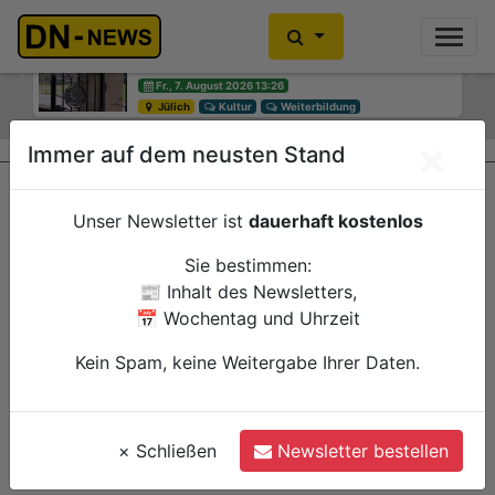
Diskussionen um Villa Buth:
Einbrecher im Kleiderschrank
Erinnerungsort oder Abriss?
gefunden
Previous
Ne
Fr., 7. August 2026 13:26
Fr., 7. August 2026 10:30
Jülich
Düren
Kultur
Polizei
Weiterbildung
×
Immer auf dem neusten Stand
Unser Newsletter ist
dauerhaft kostenlos
Sie bestimmen:
📰 Inhalt des Newsletters,
📅 Wochentag und Uhrzeit
Kein Spam, keine Weitergabe Ihrer Daten.
×
Schließen
Newsletter bestellen