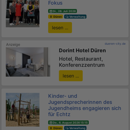
Fokus
Di., 28. Juli 2026
Düren
Verwaltung
lesen ...
dueren-city.de
Dorint Hotel Düren
Hotel, Restaurant,
Konferenzzentrum
lesen ...
Kinder- und
Jugendsprecherinnen des
Jugendheims engagieren sich
für Echtz
Do., 6. August 2026 15:15
Düren
Verwaltung