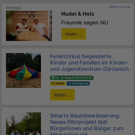
dueren-city.de
Nudel & Holz
Freunde sagen NU
lesen ...
Ferienzirkus begeisterte
Kinder und Familien im Kinder-
und Jugendzentrum Gürzenich
Do., 6. August 2026 09:30
Düren
Verwaltung
lesen ...
Smarte Baumbewässerung:
Neues Pilotprojekt lädt
Bürgerinnen und Bürger zum
Mitmachen ein