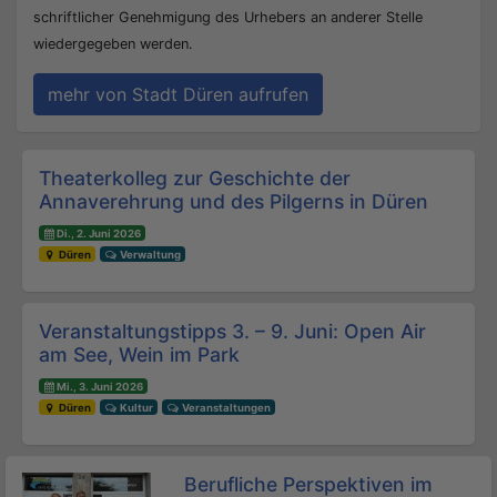
schriftlicher Genehmigung des Urhebers an anderer Stelle
wiedergegeben werden.
mehr von Stadt Düren aufrufen
Beitrags-Navigation
Theaterkolleg zur Geschichte der
Annaverehrung und des Pilgerns in Düren
Di., 2. Juni 2026
Düren
Verwaltung
Veranstaltungstipps 3. – 9. Juni: Open Air
am See, Wein im Park
Mi., 3. Juni 2026
Düren
Kultur
Veranstaltungen
Berufliche Perspektiven im