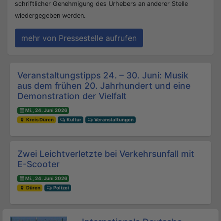
schriftlicher Genehmigung des Urhebers an anderer Stelle
wiedergegeben werden.
mehr von Pressestelle aufrufen
Beitrags-Navigation
Veranstaltungstipps 24. – 30. Juni: Musik
aus dem frühen 20. Jahrhundert und eine
Demonstration der Vielfalt
Mi., 24. Juni 2026
Kreis Düren
Kultur
Veranstaltungen
Zwei Leichtverletzte bei Verkehrsunfall mit
E-Scooter
Mi., 24. Juni 2026
Düren
Polizei