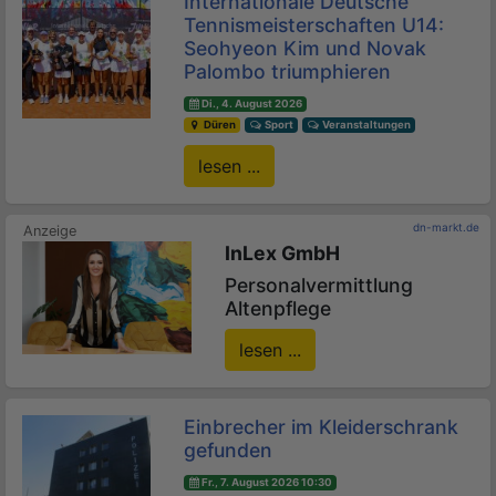
Internationale Deutsche
Tennismeisterschaften U14:
Seohyeon Kim und Novak
Palombo triumphieren
Di., 4. August 2026
Düren
Sport
Veranstaltungen
lesen ...
dn-markt.de
InLex GmbH
Personalvermittlung
Altenpflege
lesen ...
Einbrecher im Kleiderschrank
gefunden
Fr., 7. August 2026 10:30