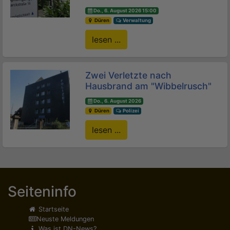
Do., 6. August 2026 15:00
Düren
Verwaltung
lesen ...
Zwei Verletzte nach
Hausbrand am "Wibbelrusch"
Do., 6. August 2026
Düren
Polizei
lesen ...
Seiteninfo
Startseite
Neuste Meldungen
Was ist DN-News?