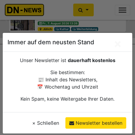
Diskussionen um Villa Buth:
Einbrecher im Kleiderschrank
Erinnerungsort oder Abriss?
gefunden
Previous
Ne
Fr., 7. August 2026 13:26
Fr., 7. August 2026 10:30
Jülich
Düren
Kultur
Polizei
Weiterbildung
×
Immer auf dem neusten Stand
Unser Newsletter ist
dauerhaft kostenlos
Sie bestimmen:
📰 Inhalt des Newsletters,
📅 Wochentag und Uhrzeit
Kein Spam, keine Weitergabe Ihrer Daten.
×
Schließen
Newsletter bestellen