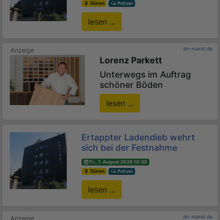
Düren
Polizei
lesen ...
dn-markt.de
Lorenz Parkett
Unterwegs im Auftrag
schöner Böden
lesen ...
Ertappter Ladendieb wehrt
sich bei der Festnahme
Fr., 7. August 2026 10:30
Düren
Polizei
lesen ...
dn-markt.de