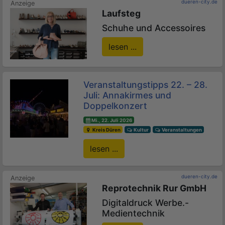
dueren-city.de
Laufsteg
Schuhe und Accessoires
lesen ...
Veranstaltungstipps 22. – 28.
Juli: Annakirmes und
Doppelkonzert
Mi., 22. Juli 2026
Kreis Düren
Kultur
Veranstaltungen
lesen ...
dueren-city.de
Reprotechnik Rur GmbH
Digitaldruck Werbe.-
Medientechnik