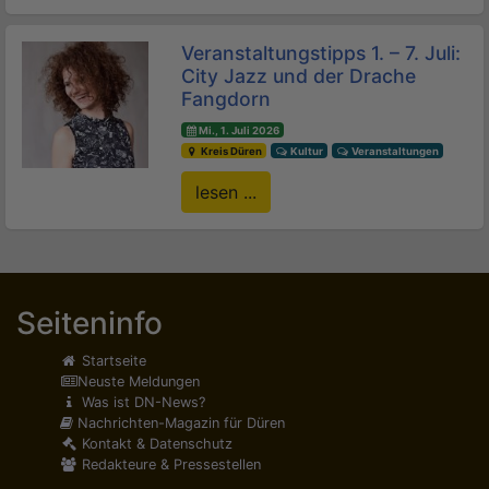
Veranstaltungstipps 1. – 7. Juli:
City Jazz und der Drache
Fangdorn
Mi., 1. Juli 2026
Kreis Düren
Kultur
Veranstaltungen
lesen ...
Seiteninfo
Startseite
Neuste Meldungen
Was ist DN-News?
Nachrichten-Magazin für Düren
Kontakt & Datenschutz
Redakteure & Pressestellen