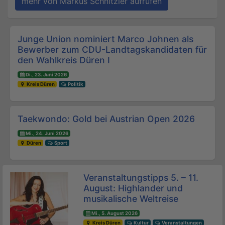
mehr von Markus Schnitzler aufrufen
Beitrags-Navigation
Junge Union nominiert Marco Johnen als
Bewerber zum CDU-Landtagskandidaten für
den Wahlkreis Düren I
Di., 23. Juni 2026
Kreis Düren
Politik
Taekwondo: Gold bei Austrian Open 2026
Mi., 24. Juni 2026
Düren
Sport
Veranstaltungstipps 5. – 11.
August: Highlander und
musikalische Weltreise
Mi., 5. August 2026
Kreis Düren
Kultur
Veranstaltungen