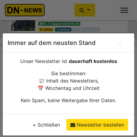
Einbrecher im Kleiderschrank
gefunden
Previous
Ne
Fr., 7. August 2026 10:30
Düren
Polizei
×
Immer auf dem neusten Stand
Unser Newsletter ist
dauerhaft kostenlos
Sie bestimmen:
📰 Inhalt des Newsletters,
📅 Wochentag und Uhrzeit
Kein Spam, keine Weitergabe Ihrer Daten.
×
Schließen
Newsletter bestellen