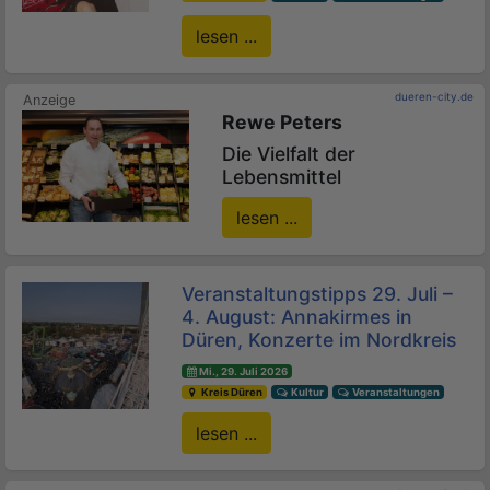
lesen ...
dueren-city.de
Rewe Peters
Die Vielfalt der
Lebensmittel
lesen ...
Veranstaltungstipps 29. Juli –
4. August: Annakirmes in
Düren, Konzerte im Nordkreis
Mi., 29. Juli 2026
Kreis Düren
Kultur
Veranstaltungen
lesen ...