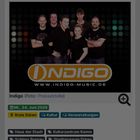
Indigo
(Foto:
Pressestelle
)
Mi., 24. Juni 2026
Kreis Düren
Kultur
Veranstaltungen
Haus der Stadt
Kulturzentrum Komm
Schloss Burgau
Stadtmuseum Düren