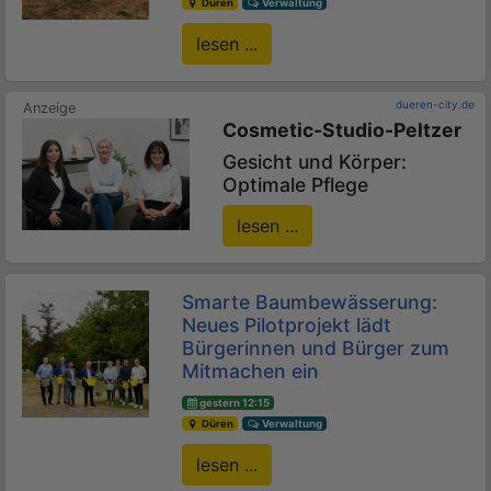
Düren
Verwaltung
lesen ...
dueren-city.de
Cosmetic-Studio-Peltzer
Gesicht und Körper:
Optimale Pflege
lesen ...
Smarte Baumbewässerung:
Neues Pilotprojekt lädt
Bürgerinnen und Bürger zum
Mitmachen ein
gestern 12:15
Düren
Verwaltung
lesen ...