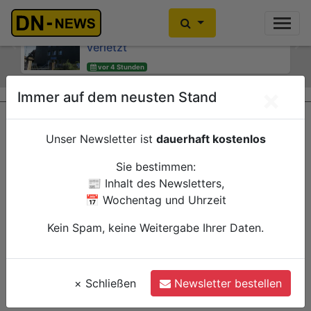
Rennradfahrer bei Verkehrsunfall auf
Zwei Verletzte nach Hausbrand am
der L15 am Eifel-Resort schwer
"Wibbelrusch"
verletzt
Previous
Ne
vor 4 Stunden
vor 4 Stunden
Düren
Polizei
Heimbach
Polizei
×
Immer auf dem neusten Stand
Unser Newsletter ist
dauerhaft kostenlos
Sie bestimmen:
📰 Inhalt des Newsletters,
📅 Wochentag und Uhrzeit
Kein Spam, keine Weitergabe Ihrer Daten.
×
Schließen
Newsletter bestellen