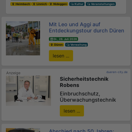
Heimbach
Linnich
Nideggen
Kultur
Veranstaltungen
Mit Leo und Aggi auf
Entdeckungstour durch Düren
Di., 28. Juli 2026
Düren
Verwaltung
lesen ...
dueren-city.de
Sicherheitstechnik
Robens
Einbruchschutz,
Überwachungstechnik
lesen ...
Abschied nach 50 Jahren: