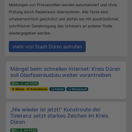
Meldungen von Pressestellen werden automatisiert und ohne
Prüfung durch Redakteure übernommen. Alle Texte sind
urheberrechtlich geschützt und dürfen nur mit ausdrücklicher,
schriftlicher Genehmigung des Urhebers an anderer Stelle
wiedergegeben werden.
mehr von Stadt Düren aufrufen
Beitrags-Navigation
Mängel beim schnellen Internet: Kreis Düren
soll Glasfaserausbau weiter vorantreiben
Do., 2. Juli 2026
Düren
Kreis Düren
Politik
Wirtschaft
„Nie wieder ist jetzt!“ Kunstroute der
Toleranz setzt starkes Zeichen im Kreis
Düren
Fr., 3. Juli 2026