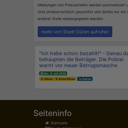
Meldungen von Pressestellen werden automatisiert
sind urheberrechtlich geschützt und dürfen nur mit
anderer Stelle wiedergegeben werden.
mehr von Stadt Düren aufrufen
Beitrags-Navigation
"Ich habe schon bezahlt!" - Genau d
behaupten die Betrüger. Die Polizei
warnt vor neuer Betrugsmasche
Mo., 6. Juli 2026
Düren
Kreis Düren
Polizei
Seiteninfo
Startseite