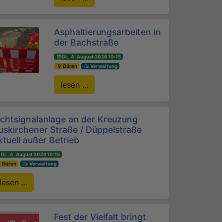
Asphaltierungsarbeiten in
der Bachstraße
Di., 4. August 2026 10:15
Düren
Verwaltung
lesen ...
ichtsignalanlage an der Kreuzung
uskirchener Straße / Düppelstraße
ktuell außer Betrieb
Di., 4. August 2026 10:15
Düren
Verwaltung
lesen ...
Fest der Vielfalt bringt