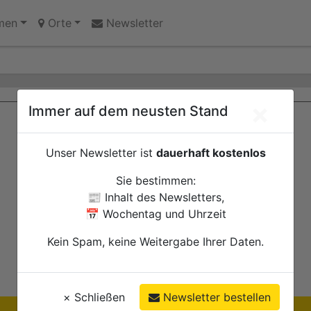
ues Pilotprojekt lädt Bürgerinnen und Bürger zum Mitma
men
Orte
Newsletter
×
Immer auf dem neusten Stand
Unser Newsletter ist
dauerhaft kostenlos
Sie bestimmen:
📰 Inhalt des Newsletters,
📅 Wochentag und Uhrzeit
Kein Spam, keine Weitergabe Ihrer Daten.
×
Schließen
Newsletter bestellen
Ihre Anzeige hier?
Jetzt informieren