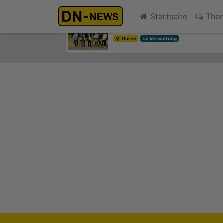
Smarte Baumbewässerung: Ne
Startseite
The
gestern 12:15
Previous
Düren
Verwaltung