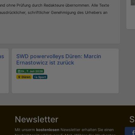
 und ohne Prüfung durch Redakteure übernommen. Alle Texte
 ausdrücklicher, schriftlicher Genehmigung des Urhebers an
as
SWD powervolleys Düren: Marcin
Ernastowicz ist zurück
Di., 7. Juli 2026
Düren
Sport
Newsletter
S
Mit unserm
kostenlosen
Newsletter erhalten Sie einen