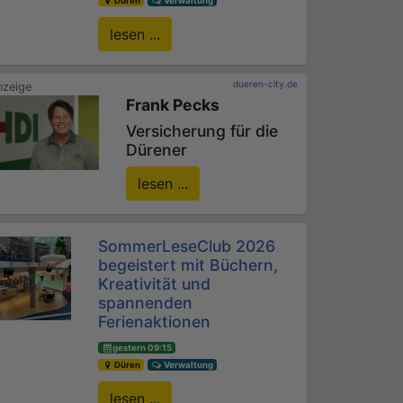
Düren
Verwaltung
lesen ...
dueren-city.de
Frank Pecks
Versicherung für die
Dürener
lesen ...
SommerLeseClub 2026
begeistert mit Büchern,
Kreativität und
spannenden
Ferienaktionen
gestern 09:15
Düren
Verwaltung
lesen ...