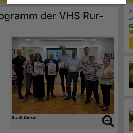
A
rogramm der VHS Rur-
z
Stadt Düren