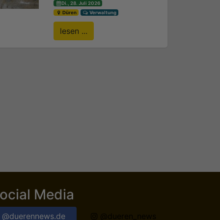
Di., 28. Juli 2026
Düren
Verwaltung
lesen ...
ocial Media
@duerennews.de
@dueren_news