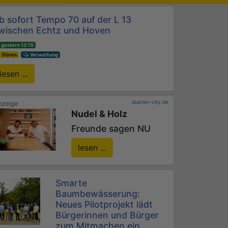
b sofort Tempo 70 auf der L 13
wischen Echtz und Hoven
gestern 12:15
Düren
Verwaltung
lesen ...
dueren-city.de
Nudel & Holz
Freunde sagen NU
lesen ...
Smarte
Baumbewässerung:
Neues Pilotprojekt lädt
Bürgerinnen und Bürger
zum Mitmachen ein