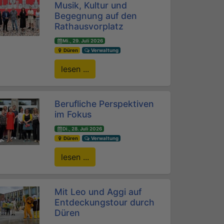
Musik, Kultur und
Begegnung auf den
Rathausvorplatz
Mi., 29. Juli 2026
Düren
Verwaltung
lesen ...
Berufliche Perspektiven
im Fokus
Di., 28. Juli 2026
Düren
Verwaltung
lesen ...
Mit Leo und Aggi auf
Entdeckungstour durch
Düren