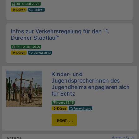
Do., 9. Juli 2026
Düren
Polizei
Infos zur Verkehrsregelung für den "1.
Dürener Stadtlauf"
Fr., 10. Juli 2026
Düren
Verwaltung
Kinder- und
Jugendsprecherinnen des
Jugendheims engagieren sich
für Echtz
heute 15:15
Düren
Verwaltung
lesen ...
dueren-city.de