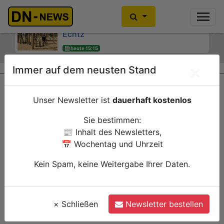
Kinder- und Jugendsprecherinnen
Kein Alkoholkonsum in der
des Jugendheims engagieren sich für
Schwangerschaft: Interaktive
Echtz
Wanderausstellung ZERO! im
Previous
Ne
Kreishaus
heute 15:15
Düren
heute 15:00
Verwaltung
×
Immer auf dem neusten Stand
Düren
Verwaltung
Unser Newsletter ist
dauerhaft kostenlos
Sie bestimmen:
📰 Inhalt des Newsletters,
📅 Wochentag und Uhrzeit
Kein Spam, keine Weitergabe Ihrer Daten.
×
Schließen
Newsletter bestellen