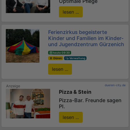
Optimale Pflege
lesen ...
Ferienzirkus begeisterte
Kinder und Familien im Kinder-
und Jugendzentrum Gürzenich
heute 09:30
Düren
Verwaltung
lesen ...
dueren-city.de
Pizza & Stein
Pizza-Bar. Freunde sagen
PI.
lesen ...