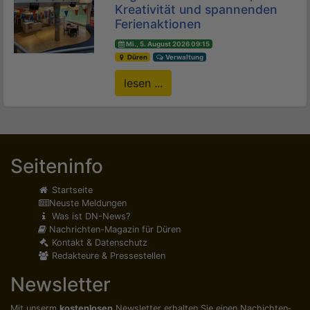
Kreativität und spannenden
Ferienaktionen
Mi., 5. August 2026 09:15
Düren
Verwaltung
lesen ...
Seiteninfo
Startseite
Neuste Meldungen
Was ist DN-News?
Nachrichten-Magazin für Düren
Kontakt & Datenschutz
Redakteure & Pressestellen
Newsletter
Mit unserm
kostenlosen
Newsletter erhalten Sie einen Nachichten­