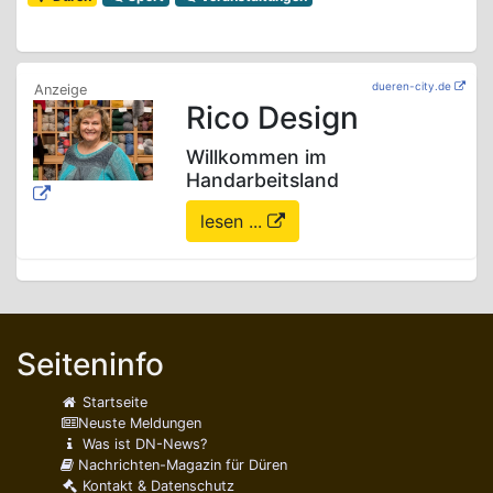
dueren-city.de
Rico Design
Willkommen im
Handarbeitsland
lesen ...
Seiteninfo
Startseite
Neuste Meldungen
Was ist DN-News?
Nachrichten-Magazin für Düren
Kontakt & Datenschutz