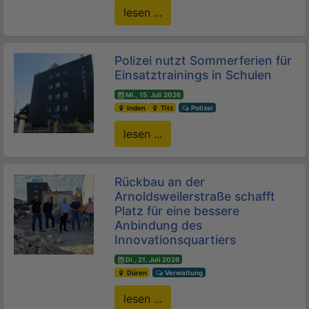
lesen ...
Polizei nutzt Sommerferien für
Einsatztrainings in Schulen
Mi., 15. Juli 2026
Inden
Titz
Polizei
lesen ...
Rückbau an der
Arnoldsweilerstraße schafft
Platz für eine bessere
Anbindung des
Innovationsquartiers
Di., 21. Juli 2026
Düren
Verwaltung
lesen ...