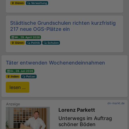
Düren
Verwaltung
Städtische Grundschulen richten kurzfristig
217 neue OGS-Plätze ein
Mi., 29. April 2026
Düren
Politik
Schulen
Täter entwenden Wochenendeinnahmen
Di., 28. Juli 2026
Inden
Polizei
lesen ...
dn-markt.de
Lorenz Parkett
Unterwegs im Auftrag
schöner Böden