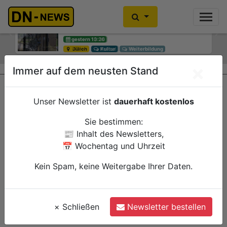
Einbrecher im Kleiderschrank
gefunden
Previous
Ne
gestern 10:30
Düren
Polizei
×
Immer auf dem neusten Stand
Unser Newsletter ist
dauerhaft kostenlos
Sie bestimmen:
📰 Inhalt des Newsletters,
📅 Wochentag und Uhrzeit
Kein Spam, keine Weitergabe Ihrer Daten.
×
Schließen
Newsletter bestellen