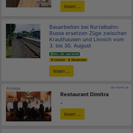
lesen ...
Bauarbeiten bei Rurtalbahn:
Busse ersetzen Züge zwischen
Krauthausen und Linnich vom
3. bis 30. August
Do., 30. Juli 2026
Linnich
Niederzier
lesen ...
dn-markt.de
Restaurant Dimitra
-
lesen ...