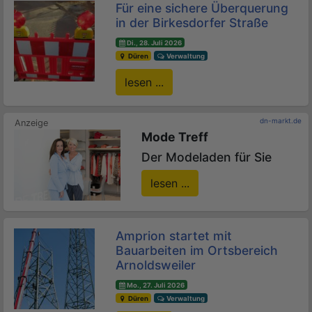
Für eine sichere Überquerung
in der Birkesdorfer Straße
Di., 28. Juli 2026
Düren
Verwaltung
lesen ...
dn-markt.de
Mode Treff
Der Modeladen für Sie
lesen ...
Amprion startet mit
Bauarbeiten im Ortsbereich
Arnoldsweiler
Mo., 27. Juli 2026
Düren
Verwaltung