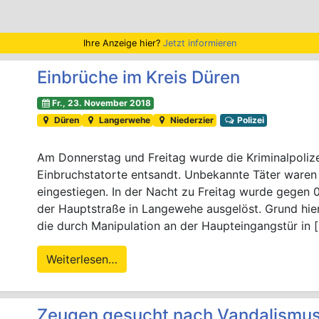
Ihre Anzeige hier?
Jetzt informieren
Einbrüche im Kreis Düren
Fr., 23. November 2018
Düren
Langerwehe
Niederzier
Polizei
Am Donnerstag und Freitag wurde die Kriminalpolize
Einbruchstatorte entsandt. Unbekannte Täter waren
eingestiegen. In der Nacht zu Freitag wurde gegen 
der Hauptstraße in Langewehe ausgelöst. Grund hier
die durch Manipulation an der Haupteingangstür in 
Weiterlesen…
Zeugen gesucht nach Vandalismus