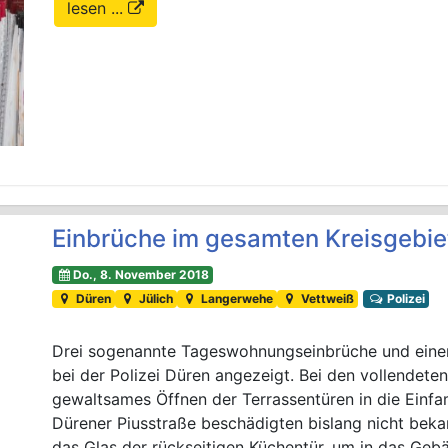
lesen ...
Einbrüche im gesamten Kreisgebie
Do., 8. November 2018
Düren
Jülich
Langerwehe
Vettweiß
Polizei
Drei sogenannte Tageswohnungseinbrüche und eine
bei der Polizei Düren angezeigt. Bei den vollendete
gewaltsames Öffnen der Terrassentüren in die Einfa
Dürener Piusstraße beschädigten bislang nicht beka
das Glas der rückseitigen Küchentür, um in das Geb