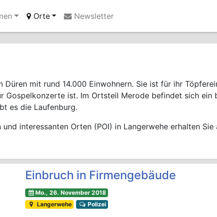
men
Orte
Newsletter
Ihre Anzeige hier?
Jetzt informieren
n Düren mit rund 14.000 Einwohnern. Sie ist für ihr Töpfe
für Gospelkonzerte ist. Im Ortsteil Merode befindet sich ei
ibt es die Laufenburg.
und interessanten Orten (POI) in Langerwehe erhalten Sie
Einbruch in Firmengebäude
Mo., 26. November 2018
Langerwehe
Polizei