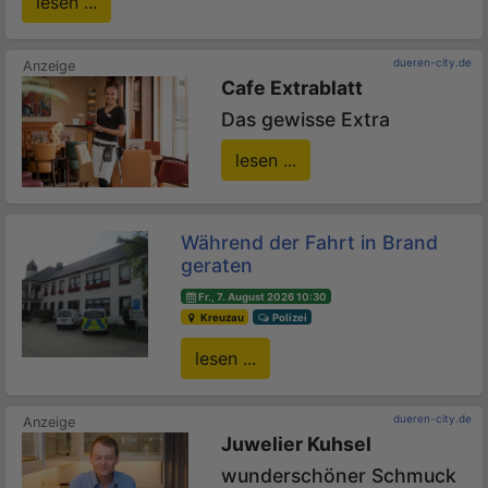
lesen ...
dueren-city.de
Cafe Extrablatt
Das gewisse Extra
lesen ...
Während der Fahrt in Brand
geraten
Fr., 7. August 2026 10:30
Kreuzau
Polizei
lesen ...
dueren-city.de
Juwelier Kuhsel
wunderschöner Schmuck