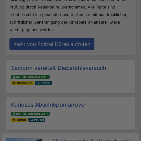
Prüfung durch Redakteure übernommen. Alle Texte sind
urheberrechtlich geschützt und dürfen nur mit ausdrücklicher,
schriftlicher Genehmigung des Urhebers an anderer Stelle
wiedergegeben werden.
mehr von Polizei Düren aufrufen
Beitrags-Navigation
Seniorin vereitelt Diebstahlsversuch
Mi., 10. Oktober 2018
Nörvenich
Polizei
Kurioses Abschleppmanöver
Mi., 10. Oktober 2018
Düren
Polizei