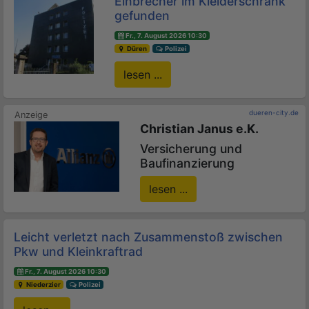
Einbrecher im Kleiderschrank
gefunden
Fr., 7. August 2026 10:30
Düren
Polizei
lesen ...
dueren-city.de
Christian Janus e.K.
Versicherung und
Baufinanzierung
lesen ...
Leicht verletzt nach Zusammenstoß zwischen
Pkw und Kleinkraftrad
Fr., 7. August 2026 10:30
Niederzier
Polizei