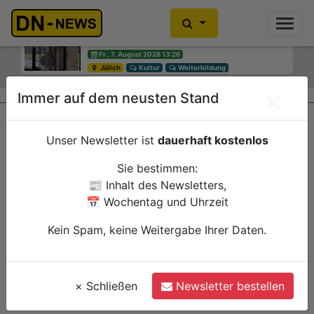
Diskussionen um Villa Buth:
Einbrecher im Kleiderschrank
Erinnerungsort oder Abriss?
gefunden
Previous
Ne
Fr., 7. August 2026 13:26
Fr., 7. August 2026 10:30
Jülich
Düren
Kultur
Polizei
Weiterbildung
×
Immer auf dem neusten Stand
Unser Newsletter ist
dauerhaft kostenlos
Sie bestimmen:
📰 Inhalt des Newsletters,
📅 Wochentag und Uhrzeit
Kein Spam, keine Weitergabe Ihrer Daten.
×
Schließen
Newsletter bestellen