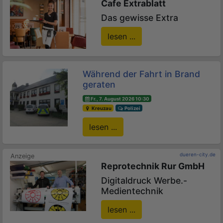
Cafe Extrablatt
Das gewisse Extra
lesen ...
Während der Fahrt in Brand
geraten
Fr., 7. August 2026 10:30
Kreuzau
Polizei
lesen ...
dueren-city.de
Reprotechnik Rur GmbH
Digitaldruck Werbe.-
Medientechnik
lesen ...