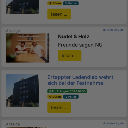
Düren
Polizei
lesen ...
dueren-city.de
Nudel & Holz
Freunde sagen NU
lesen ...
Ertappter Ladendieb wehrt
sich bei der Festnahme
Fr., 7. August 2026 10:30
Düren
Polizei
lesen ...
dueren-city.de