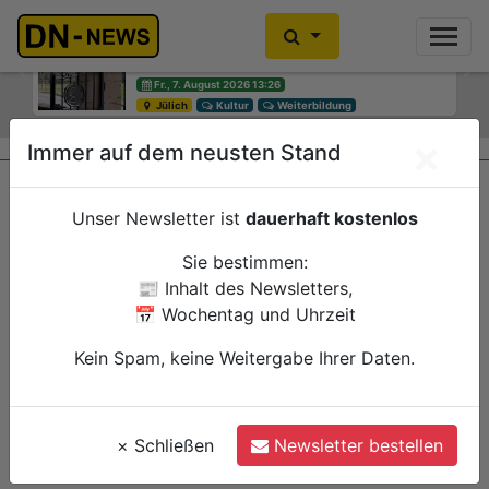
Diskussionen um Villa Buth:
Einbrecher im Kleiderschrank
Erinnerungsort oder Abriss?
gefunden
Previous
Ne
Fr., 7. August 2026 13:26
Fr., 7. August 2026 10:30
Jülich
Düren
Kultur
Polizei
Weiterbildung
×
Immer auf dem neusten Stand
Unser Newsletter ist
dauerhaft kostenlos
Sie bestimmen:
📰 Inhalt des Newsletters,
📅 Wochentag und Uhrzeit
Kein Spam, keine Weitergabe Ihrer Daten.
×
Schließen
Newsletter bestellen