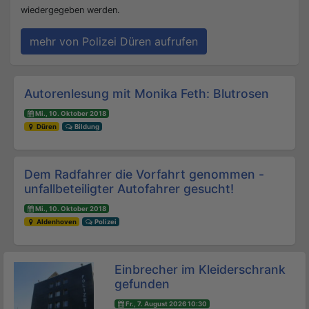
wiedergegeben werden.
mehr von Polizei Düren aufrufen
Beitrags-Navigation
Autorenlesung mit Monika Feth: Blutrosen
Mi., 10. Oktober 2018
Düren
Bildung
Dem Radfahrer die Vorfahrt genommen -
unfallbeteiligter Autofahrer gesucht!
Mi., 10. Oktober 2018
Aldenhoven
Polizei
Einbrecher im Kleiderschrank
gefunden
Fr., 7. August 2026 10:30