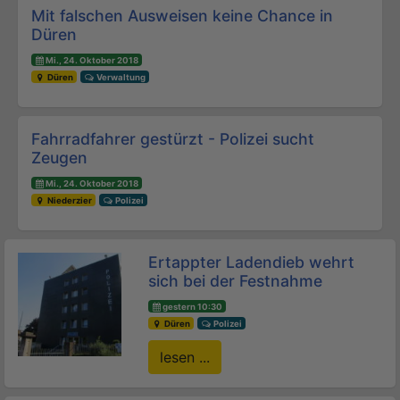
Beitrags-Navigation
Mit falschen Ausweisen keine Chance in
Düren
Mi., 24. Oktober 2018
Düren
Verwaltung
Fahrradfahrer gestürzt - Polizei sucht
Zeugen
Mi., 24. Oktober 2018
Niederzier
Polizei
Ertappter Ladendieb wehrt
sich bei der Festnahme
gestern 10:30
Düren
Polizei
lesen ...