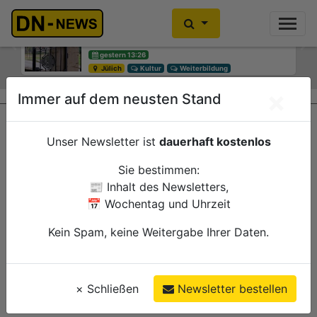
Diskussionen um Villa Buth:
Einbrecher im Kleiderschrank
Erinnerungsort oder Abriss?
gefunden
Previous
Ne
gestern 13:26
gestern 10:30
Jülich
Düren
Kultur
Polizei
Weiterbildung
×
Immer auf dem neusten Stand
Unser Newsletter ist
dauerhaft kostenlos
Sie bestimmen:
📰 Inhalt des Newsletters,
📅 Wochentag und Uhrzeit
Kein Spam, keine Weitergabe Ihrer Daten.
×
Schließen
Newsletter bestellen