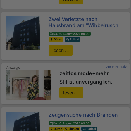
Zwei Verletzte nach
Hausbrand am "Wibbelrusch"
Do., 6. August 2026 09:30
Düren
Polizei
lesen ...
dueren-city.de
zeitlos mode+mehr
Stil ist unvergänglich.
lesen ...
Zeugensuche nach Bränden
Do., 6. August 2026 09:30
Düren
Linnich
Polizei