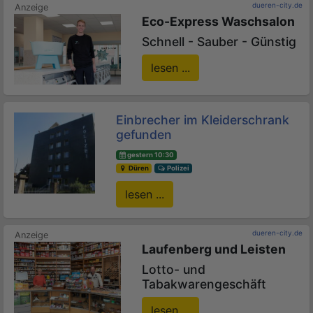
dueren-city.de
Eco-Express Waschsalon
Schnell - Sauber - Günstig
lesen ...
Einbrecher im Kleiderschrank
gefunden
gestern 10:30
Düren
Polizei
lesen ...
dueren-city.de
Laufenberg und Leisten
Lotto- und
Tabakwarengeschäft
lesen ...