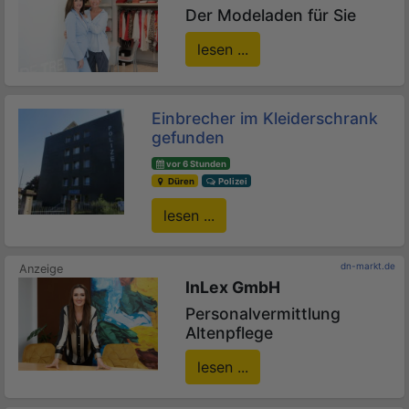
Der Modeladen für Sie
lesen ...
Einbrecher im Kleiderschrank
gefunden
vor 6 Stunden
Düren
Polizei
lesen ...
dn-markt.de
InLex GmbH
Personalvermittlung
Altenpflege
lesen ...