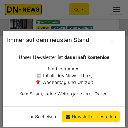
Diskussionen um Villa Buth:
Einbrecher im Kleiderschrank
Erinnerungsort oder Abriss?
gefunden
Previous
Ne
vor 3 Stunden
vor 6 Stunden
Jülich
Düren
Kultur
Polizei
Weiterbildung
×
Immer auf dem neusten Stand
Unser Newsletter ist
dauerhaft kostenlos
Sie bestimmen:
📰 Inhalt des Newsletters,
📅 Wochentag und Uhrzeit
Kein Spam, keine Weitergabe Ihrer Daten.
×
Schließen
Newsletter bestellen