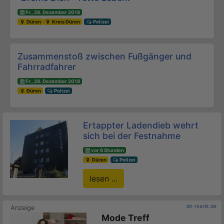
Fr., 28. Dezember 2018
Düren
Kreis Düren
Polizei
Zusammenstoß zwischen Fußgänger und
Fahrradfahrer
Fr., 28. Dezember 2018
Düren
Polizei
Ertappter Ladendieb wehrt
sich bei der Festnahme
vor 6 Stunden
Düren
Polizei
lesen ...
dn-markt.de
Mode Treff