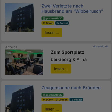
Zwei Verletzte nach
Hausbrand am "Wibbelrusch"
gestern 09:30
Düren
Polizei
lesen ...
dn-markt.de
Zum Sportplatz
bei Georg & Alina
lesen ...
Zeugensuche nach Bränden
gestern 09:30
Düren
Linnich
Polizei
lesen ...