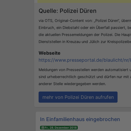
Quelle: Polizei Düren
via OTS, Original-Content von: „Polizei Düren“, überm
Einbruch, ein Diebstahl oder ein Überfall passiert, b
die aktuellen Pressemeldungen der Polizei. Die Hau
Dienststellen in Kreuzau und Jülich zur Kreispolizei
Webseite
https://www.presseportal.de/blaulicht/nr/
Meldungen von Pressestellen werden automatisiert
sind urheberrechtlich geschützt und dürfen nur mit
anderer Stelle wiedergegeben werden.
mehr von Polizei Düren aufrufen
Beitrags-Navigation
In Einfamilienhaus eingebrochen
Fr., 28. Dezember 2018