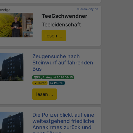
dueren-city.de
TeeGschwendner
Teeleidenschaft
lesen ...
Zeugensuche nach
Steinwurf auf fahrenden
Bus
Di., 4. August 2026 09:15
Düren
Polizei
lesen ...
Die Polizei blickt auf eine
weitestgehend friedliche
Annakirmes zurück und