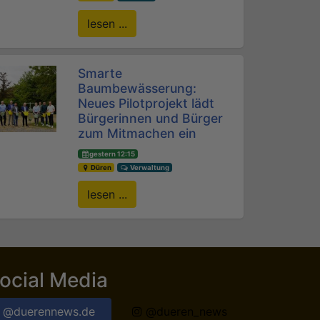
lesen ...
Smarte
Baumbewässerung:
Neues Pilotprojekt lädt
Bürgerinnen und Bürger
zum Mitmachen ein
gestern 12:15
Düren
Verwaltung
lesen ...
ocial Media
@duerennews.de
@dueren_news