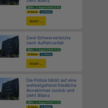
zieht Bilanz
Mo., 3. August 2026 12:50
Düren
Polizei
lesen ...
Zwei Schwerverletzte
nach Auffahrunfall
Mo., 3. August 2026 11:30
Düren
Polizei
lesen ...
Die Polizei blickt auf eine
weitestgehend friedliche
Annakirmes zurück und
zieht Bilanz
Mo., 3. August 2026 11:30
Düren
Polizei