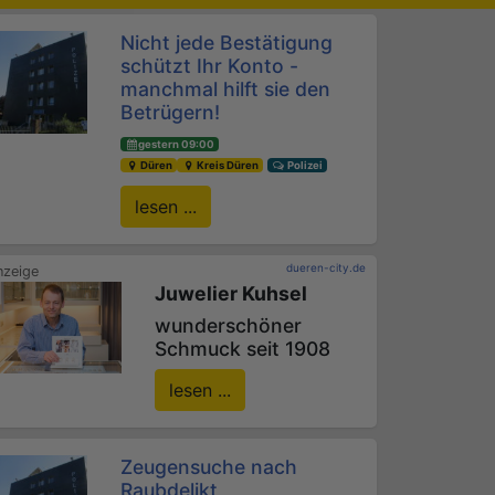
Nicht jede Bestätigung
schützt Ihr Konto -
manchmal hilft sie den
Betrügern!
gestern 09:00
Düren
Kreis Düren
Polizei
lesen ...
dueren-city.de
Juwelier Kuhsel
wunderschöner
Schmuck seit 1908
lesen ...
Zeugensuche nach
Raubdelikt