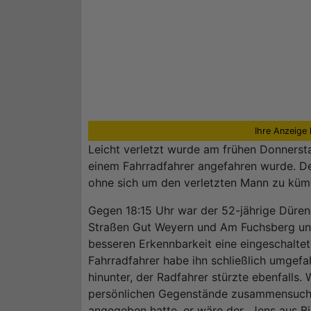
Ihre Anzeige 
Leicht verletzt wurde am frühen Donnerst
einem Fahrradfahrer angefahren wurde. Der
ohne sich um den verletzten Mann zu küm
Gegen 18:15 Uhr war der 52-jährige Düre
Straßen Gut Weyern und Am Fuchsberg un
besseren Erkennbarkeit eine eingeschalte
Fahrradfahrer habe ihn schließlich umgefa
hinunter, der Radfahrer stürzte ebenfalls.
persönlichen Gegenstände zusammensuchte
angegeben hatte, er wäre der „Jens aus Bi