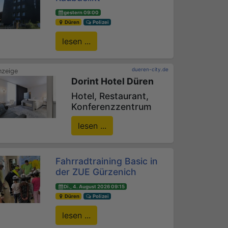
gestern 09:00
Düren
Polizei
lesen ...
dueren-city.de
Dorint Hotel Düren
Hotel, Restaurant,
Konferenzzentrum
lesen ...
Fahrradtraining Basic in
der ZUE Gürzenich
Di., 4. August 2026 09:15
Düren
Polizei
lesen ...