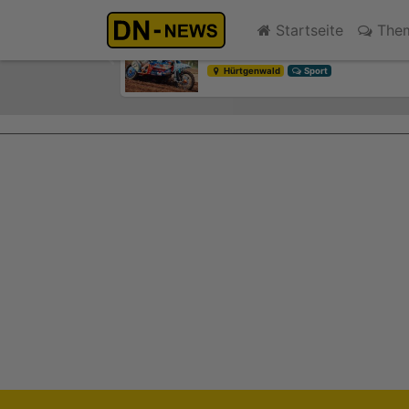
Motocross-WM: Keine großen
Startseite
The
gestern 19:41
Previous
Hürtgenwald
Sport