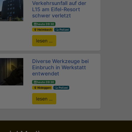
Verkehrsunfall auf der
L15 am Eifel-Resort
schwer verletzt
heute 09:30
Heimbach
Polizei
lesen ...
Diverse Werkzeuge bei
Einbruch in Werkstatt
entwendet
heute 09:30
Nideggen
Polizei
lesen ...