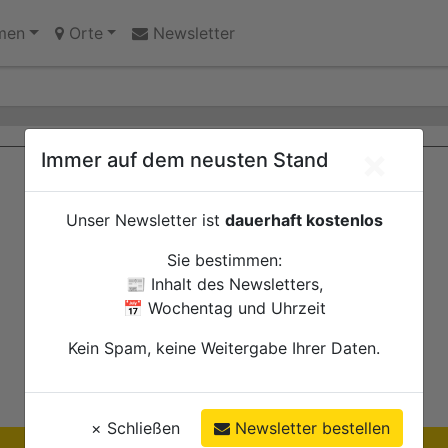
innen des Jugendheims engagieren sich für Echtz
men
Orte
Newsletter
×
Immer auf dem neusten Stand
Unser Newsletter ist
dauerhaft kostenlos
Sie bestimmen:
📰 Inhalt des Newsletters,
📅 Wochentag und Uhrzeit
Kein Spam, keine Weitergabe Ihrer Daten.
×
Schließen
Newsletter bestellen
Ihre Anzeige hier?
Jetzt informieren