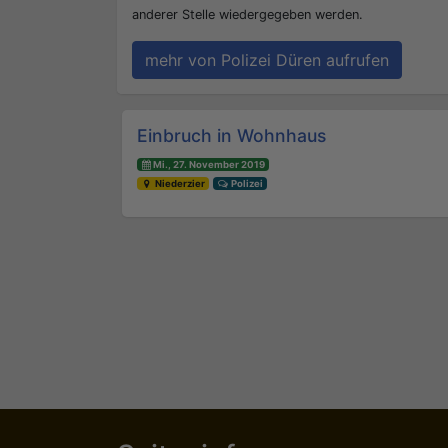
anderer Stelle wiedergegeben werden.
mehr von Polizei Düren aufrufen
Beitrags-Navigation
Einbruch in Wohnhaus
Mi., 27. November 2019
Niederzier
Polizei