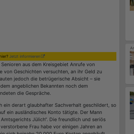
hier?
Jetzt informieren
e Senioren aus dem Kreisgebiet Anrufe von
e von Geschichten versuchten, an ihr Geld zu
uten jedoch die betrügerische Absicht – sie
, dem angeblichen Bekannten noch dem
endeten die Gespräche.
ein derart glaubhafter Sachverhalt geschildert, so
auf ein ausländisches Konto tätigte. Der Mann
s Amtsgerichts Jülich“. Die freundlich und seriös
 verstorbene Frau habe vor einigen Jahren an
in sich beinahe 20.000 Euro Kosten angehäuft