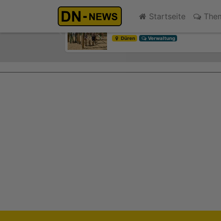
Kinder- und Jugendsprecher
Startseite
The
vor 5 Stunden
Previous
Düren
Verwaltung