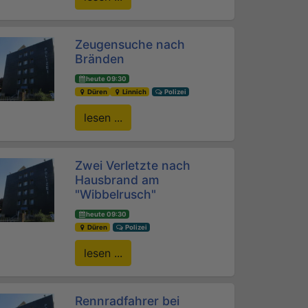
Zeugensuche nach
Bränden
heute 09:30
Düren
Linnich
Polizei
lesen ...
Zwei Verletzte nach
Hausbrand am
"Wibbelrusch"
heute 09:30
Düren
Polizei
lesen ...
Rennradfahrer bei