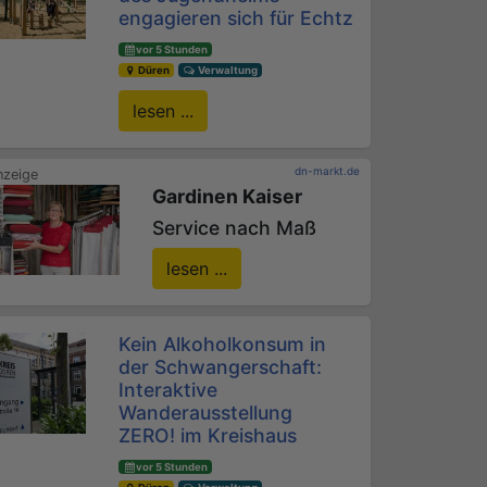
engagieren sich für Echtz
vor 5 Stunden
Düren
Verwaltung
lesen ...
dn-markt.de
Gardinen Kaiser
Service nach Maß
lesen ...
Kein Alkoholkonsum in
der Schwangerschaft:
Interaktive
Wanderausstellung
ZERO! im Kreishaus
vor 5 Stunden