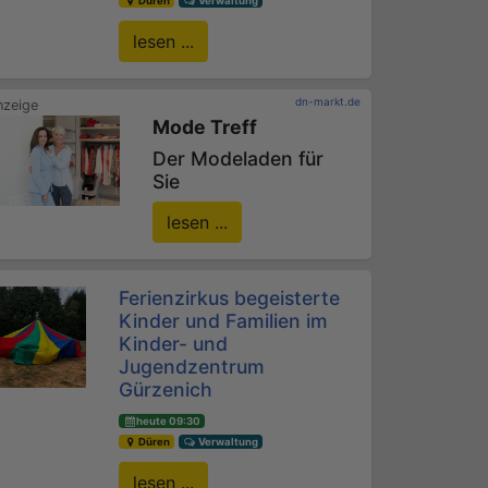
Düren
Verwaltung
lesen ...
dn-markt.de
Mode Treff
Der Modeladen für
Sie
lesen ...
Ferienzirkus begeisterte
Kinder und Familien im
Kinder- und
Jugendzentrum
Gürzenich
heute 09:30
Düren
Verwaltung
lesen ...