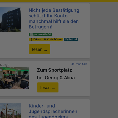
Nicht jede Bestätigung
schützt Ihr Konto -
manchmal hilft sie den
Betrügern!
gestern 09:00
Düren
Kreis Düren
Polizei
lesen ...
dn-markt.de
Zum Sportplatz
bei Georg & Alina
lesen ...
Kinder- und
Jugendsprecherinnen
des Jugendheims