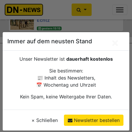
Kinder- und Jugendsprecherinnen
Kein Alkoholkonsum in der
des Jugendheims engagieren sich für
Schwangerschaft: Interaktive
Echtz
Wanderausstellung ZERO! im
Previous
Ne
Kreishaus
gestern 15:15
Düren
gestern 15:00
Verwaltung
×
Immer auf dem neusten Stand
Düren
Verwaltung
Unser Newsletter ist
dauerhaft kostenlos
Sie bestimmen:
📰 Inhalt des Newsletters,
📅 Wochentag und Uhrzeit
Kein Spam, keine Weitergabe Ihrer Daten.
×
Schließen
Newsletter bestellen