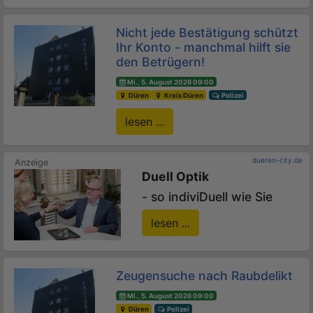
Nicht jede Bestätigung schützt
Ihr Konto - manchmal hilft sie
den Betrügern!
Mi., 5. August 2026 09:00
Düren
Kreis Düren
Polizei
lesen ...
dueren-city.de
Duell Optik
- so indiviDuell wie Sie
lesen ...
Zeugensuche nach Raubdelikt
Mi., 5. August 2026 09:00
Düren
Polizei