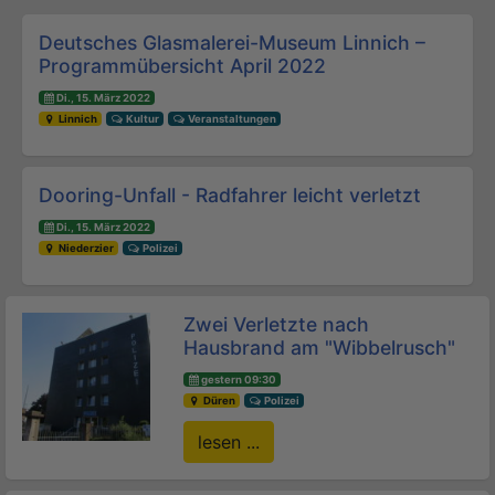
Beitrags-Navigation
Deutsches Glasmalerei-Museum Linnich –
Programmübersicht April 2022
Di., 15. März 2022
Linnich
Kultur
Veranstaltungen
Dooring-Unfall - Radfahrer leicht verletzt
Di., 15. März 2022
Niederzier
Polizei
Zwei Verletzte nach
Hausbrand am "Wibbelrusch"
gestern 09:30
Düren
Polizei
lesen ...