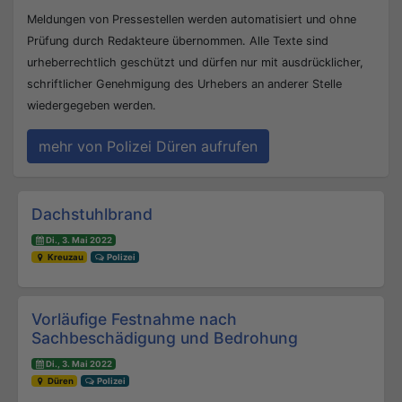
Meldungen von Pressestellen werden automatisiert und ohne
Prüfung durch Redakteure übernommen. Alle Texte sind
urheberrechtlich geschützt und dürfen nur mit ausdrücklicher,
schriftlicher Genehmigung des Urhebers an anderer Stelle
wiedergegeben werden.
mehr von Polizei Düren aufrufen
Beitrags-Navigation
Dachstuhlbrand
Di., 3. Mai 2022
Kreuzau
Polizei
Vorläufige Festnahme nach
Sachbeschädigung und Bedrohung
Di., 3. Mai 2022
Düren
Polizei