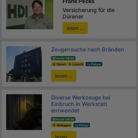
Frank Pecks
Versicherung für die
Dürener
lesen ...
Zeugensuche nach Bränden
heute 09:30
Düren
Linnich
Polizei
lesen ...
Diverse Werkzeuge bei
Einbruch in Werkstatt
entwendet
heute 09:30
Nideggen
Polizei
lesen ...