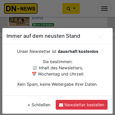
Kinder- und Jugendsprecherinnen
Kein Alkoholkonsum in der
des Jugendheims engagieren sich für
Schwangerschaft: Interaktive
Echtz
Wanderausstellung ZERO! im
Previous
Ne
Kreishaus
vor 3 Stunden
Düren
vor 3 Stunden
Verwaltung
×
Immer auf dem neusten Stand
Düren
Verwaltung
Unser Newsletter ist
dauerhaft kostenlos
Sie bestimmen:
📰 Inhalt des Newsletters,
📅 Wochentag und Uhrzeit
Kein Spam, keine Weitergabe Ihrer Daten.
×
Schließen
Newsletter bestellen