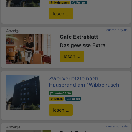
Heimbach
Polizei
lesen ...
dueren-city.de
Cafe Extrablatt
Das gewisse Extra
lesen ...
Zwei Verletzte nach
Hausbrand am "Wibbelrusch"
heute 09:30
Düren
Polizei
lesen ...
dueren-city.de