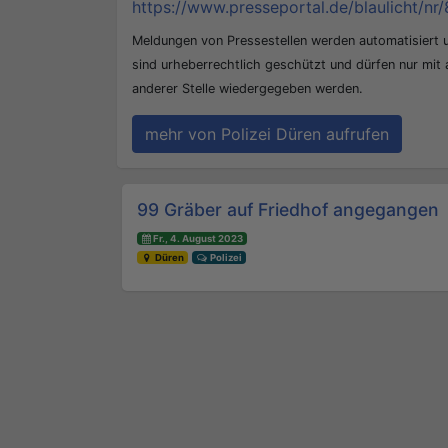
https://www.presseportal.de/blaulicht/nr/
Meldungen von Pressestellen werden automatisiert
sind urheberrechtlich geschützt und dürfen nur mit
anderer Stelle wiedergegeben werden.
mehr von Polizei Düren aufrufen
Beitrags-Navigation
99 Gräber auf Friedhof angegangen
Fr., 4. August 2023
Düren
Polizei