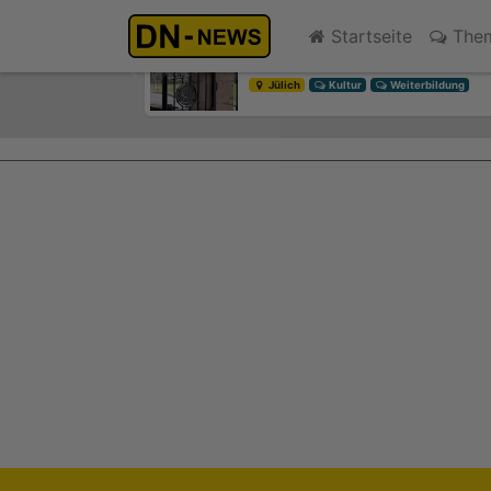
Diskussionen um Villa Buth:
Startseite
The
gestern 13:26
Previous
Jülich
Kultur
Weiterbildung