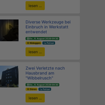
lesen ...
Diverse Werkzeuge bei
Einbruch in Werkstatt
entwendet
Do., 6. August 2026 09:30
Nideggen
Polizei
lesen ...
Zwei Verletzte nach
Hausbrand am
"Wibbelrusch"
Do., 6. August 2026 09:30
Düren
Polizei
lesen ...