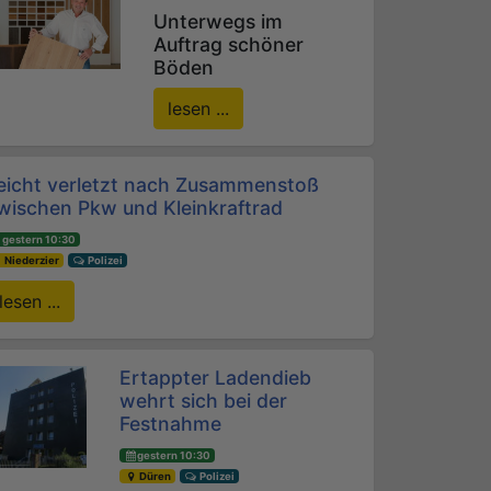
Unterwegs im
Auftrag schöner
Böden
lesen ...
eicht verletzt nach Zusammenstoß
wischen Pkw und Kleinkraftrad
gestern 10:30
Niederzier
Polizei
lesen ...
Ertappter Ladendieb
wehrt sich bei der
Festnahme
gestern 10:30
Düren
Polizei