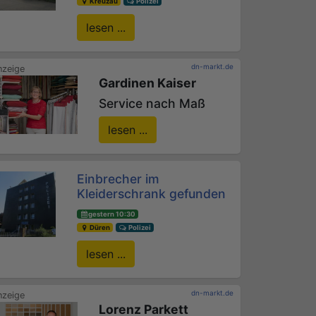
Kreuzau
Polizei
lesen ...
dn-markt.de
Gardinen Kaiser
Service nach Maß
lesen ...
Einbrecher im
Kleiderschrank gefunden
gestern 10:30
Düren
Polizei
lesen ...
dn-markt.de
Lorenz Parkett