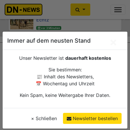
Kinder- und Jugendsprecherinnen
Kein Alkoholkonsum in der
des Jugendheims engagieren sich für
Schwangerschaft: Interaktive
Echtz
Wanderausstellung ZERO! im
Previous
Ne
Kreishaus
vor 3 Minuten
Düren
vor 18 Minuten
Verwaltung
×
Immer auf dem neusten Stand
Düren
Verwaltung
Unser Newsletter ist
dauerhaft kostenlos
Sie bestimmen:
📰 Inhalt des Newsletters,
📅 Wochentag und Uhrzeit
Kein Spam, keine Weitergabe Ihrer Daten.
×
Schließen
Newsletter bestellen