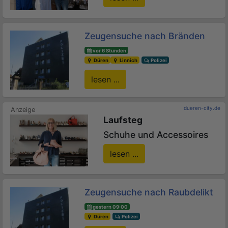
Zeugensuche nach Bränden
vor 6 Stunden
Düren
Linnich
Polizei
lesen ...
dueren-city.de
Laufsteg
Schuhe und Accessoires
lesen ...
Zeugensuche nach Raubdelikt
gestern 09:00
Düren
Polizei