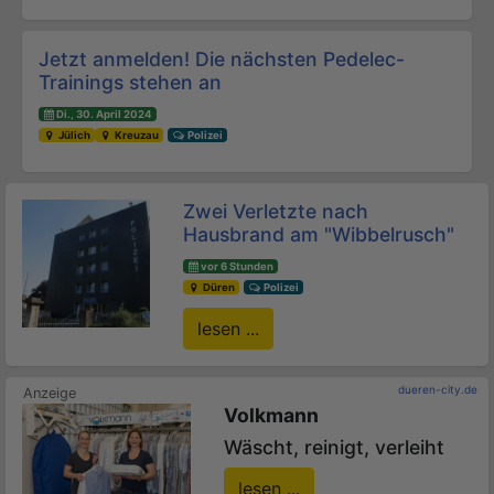
Jetzt anmelden! Die nächsten Pedelec-
Trainings stehen an
Di., 30. April 2024
Jülich
Kreuzau
Polizei
Zwei Verletzte nach
Hausbrand am "Wibbelrusch"
vor 6 Stunden
Düren
Polizei
lesen ...
dueren-city.de
Volkmann
Wäscht, reinigt, verleiht
lesen ...