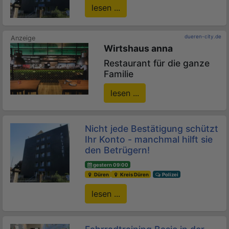
lesen ...
dueren-city.de
Wirtshaus anna
Restaurant für die ganze
Familie
lesen ...
Nicht jede Bestätigung schützt
Ihr Konto - manchmal hilft sie
den Betrügern!
gestern 09:00
Düren
Kreis Düren
Polizei
lesen ...