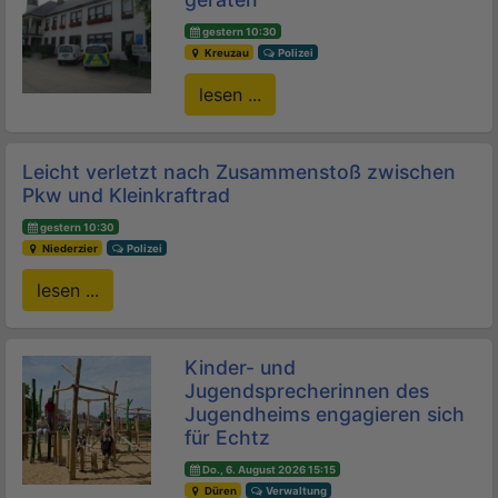
gestern 10:30
Kreuzau
Polizei
lesen ...
Leicht verletzt nach Zusammenstoß zwischen
Pkw und Kleinkraftrad
gestern 10:30
Niederzier
Polizei
lesen ...
Kinder- und
Jugendsprecherinnen des
Jugendheims engagieren sich
für Echtz
Do., 6. August 2026 15:15
Düren
Verwaltung