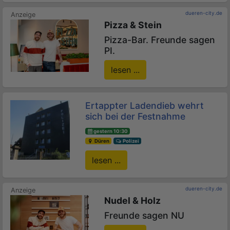
dueren-city.de
Pizza & Stein
Pizza-Bar. Freunde sagen
PI.
lesen ...
Ertappter Ladendieb wehrt
sich bei der Festnahme
gestern 10:30
Düren
Polizei
lesen ...
dueren-city.de
Nudel & Holz
Freunde sagen NU