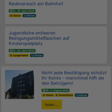
Beitrags-Navigation
Raubversuch am Bahnhof
Di., 30. April 2024
Düren
Polizei
Jugendliche entleeren
Reinigungsmittelflaschen auf
Kinderspielplatz
Di., 30. April 2024
Langerwehe
Polizei
Nicht jede Bestätigung schützt
Ihr Konto - manchmal hilft sie
den Betrügern!
Mi., 5. August 2026
Düren
Kreis Düren
Polizei
lesen ...