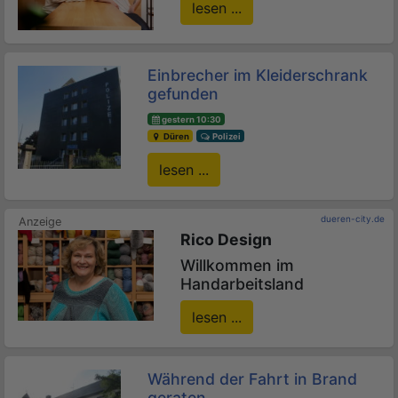
lesen ...
Einbrecher im Kleiderschrank
gefunden
gestern 10:30
Düren
Polizei
lesen ...
dueren-city.de
Rico Design
Willkommen im
Handarbeitsland
lesen ...
Während der Fahrt in Brand
geraten