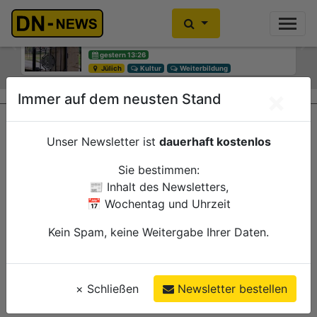
Diskussionen um Villa Buth:
Einbrecher im Kleiderschrank
Erinnerungsort oder Abriss?
gefunden
Previous
Ne
gestern 13:26
gestern 10:30
Jülich
Düren
Kultur
Polizei
Weiterbildung
×
Immer auf dem neusten Stand
Unser Newsletter ist
dauerhaft kostenlos
Sie bestimmen:
📰 Inhalt des Newsletters,
📅 Wochentag und Uhrzeit
Kein Spam, keine Weitergabe Ihrer Daten.
×
Schließen
Newsletter bestellen