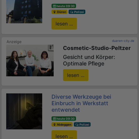
heute 09:30
Düren
Polizei
lesen ...
dueren-city.de
Cosmetic-Studio-Peltzer
Gesicht und Körper:
Optimale Pflege
lesen ...
Diverse Werkzeuge bei
Einbruch in Werkstatt
entwendet
heute 09:30
Nideggen
Polizei
lesen ...