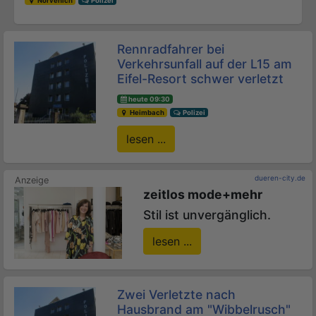
Nörvenich
Polizei
Rennradfahrer bei
Verkehrsunfall auf der L15 am
Eifel-Resort schwer verletzt
heute 09:30
Heimbach
Polizei
lesen ...
dueren-city.de
zeitlos mode+mehr
Stil ist unvergänglich.
lesen ...
Zwei Verletzte nach
Hausbrand am "Wibbelrusch"