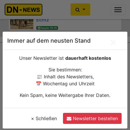
Kinder- und Jugendsprecherinnen
Kein Alkoholkonsum in der
des Jugendheims engagieren sich für
Schwangerschaft: Interaktive
Echtz
Wanderausstellung ZERO! im
Previous
Ne
Kreishaus
heute 15:15
Düren
heute 15:00
Verwaltung
×
Immer auf dem neusten Stand
Düren
Verwaltung
Unser Newsletter ist
dauerhaft kostenlos
Sie bestimmen:
📰 Inhalt des Newsletters,
📅 Wochentag und Uhrzeit
Kein Spam, keine Weitergabe Ihrer Daten.
×
Schließen
Newsletter bestellen