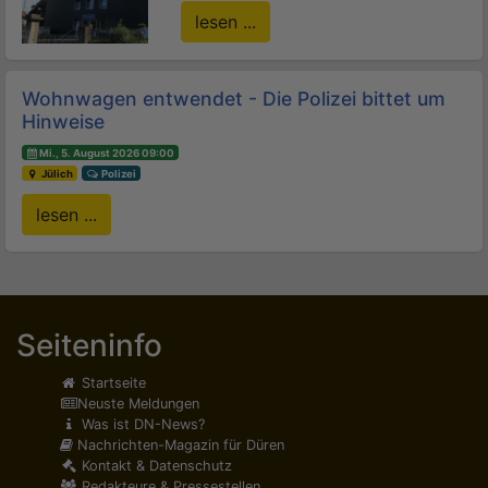
lesen ...
Wohnwagen entwendet - Die Polizei bittet um
Hinweise
Mi., 5. August 2026 09:00
Jülich
Polizei
lesen ...
Seiteninfo
Startseite
Neuste Meldungen
Was ist DN-News?
Nachrichten-Magazin für Düren
Kontakt & Datenschutz
Redakteure & Pressestellen