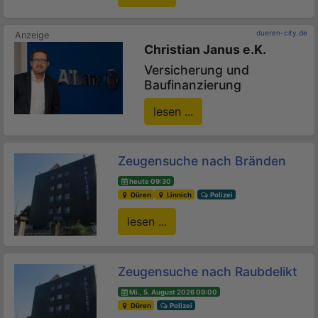
dueren-city.de
Christian Janus e.K.
Versicherung und
Baufinanzierung
lesen ...
Zeugensuche nach Bränden
heute 09:30
Düren
Linnich
Polizei
lesen ...
Zeugensuche nach Raubdelikt
Mi., 5. August 2026 09:00
Düren
Polizei