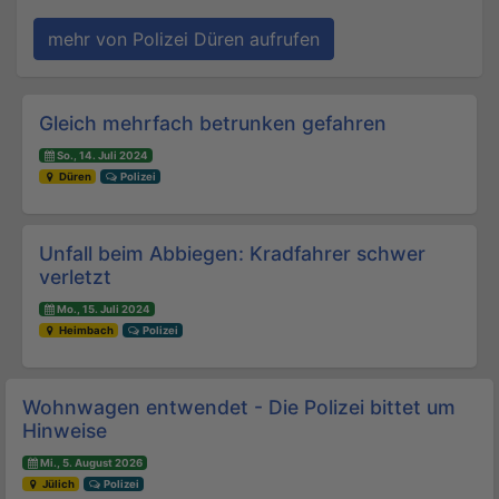
mehr von Polizei Düren aufrufen
Beitrags-Navigation
Gleich mehrfach betrunken gefahren
So., 14. Juli 2024
Düren
Polizei
Unfall beim Abbiegen: Kradfahrer schwer
verletzt
Mo., 15. Juli 2024
Heimbach
Polizei
Wohnwagen entwendet - Die Polizei bittet um
Hinweise
Mi., 5. August 2026
Jülich
Polizei