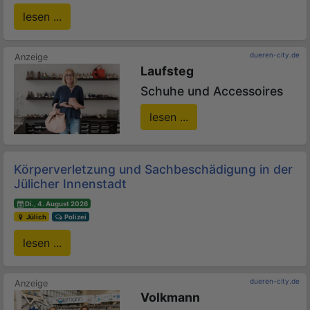
lesen ...
dueren-city.de
Laufsteg
Schuhe und Accessoires
lesen ...
Körperverletzung und Sachbeschädigung in der
Jülicher Innenstadt
Di., 4. August 2026
Jülich
Polizei
lesen ...
dueren-city.de
Volkmann