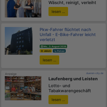
Wäscht, reinigt, verleiht
lesen ...
Pkw-Fahrer flüchtet nach
Unfall - E-Bike-Fahrer leicht
verletzt
Mo., 3. August 2026
Jülich
Polizei
lesen ...
dueren-city.de
Laufenberg und Leisten
Lotto- und
Tabakwarengeschäft
lesen ...