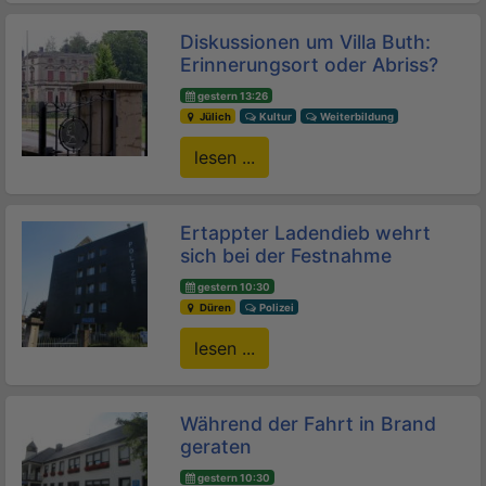
Diskussionen um Villa Buth:
Erinnerungsort oder Abriss?
gestern 13:26
Jülich
Kultur
Weiterbildung
lesen ...
Ertappter Ladendieb wehrt
sich bei der Festnahme
gestern 10:30
Düren
Polizei
lesen ...
Während der Fahrt in Brand
geraten
gestern 10:30