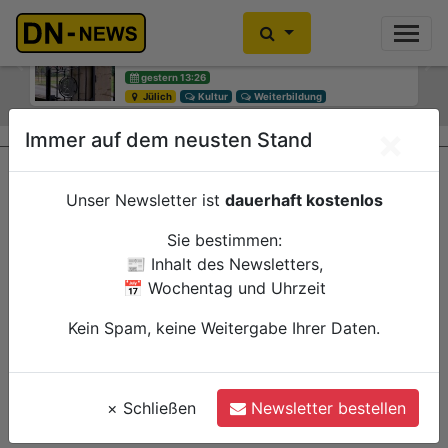
Diskussionen um Villa Buth:
Einbrecher im Kleiderschrank
Erinnerungsort oder Abriss?
gefunden
Previous
Ne
gestern 13:26
gestern 10:30
Jülich
Düren
Kultur
Polizei
Weiterbildung
×
Immer auf dem neusten Stand
Unser Newsletter ist
dauerhaft kostenlos
Sie bestimmen:
📰 Inhalt des Newsletters,
📅 Wochentag und Uhrzeit
Kein Spam, keine Weitergabe Ihrer Daten.
×
Schließen
Newsletter bestellen