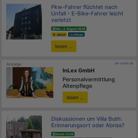
Pkw-Fahrer flüchtet nach
Unfall - E-Bike-Fahrer leicht
verletzt
Mo., 3. August 2026
Jülich
Polizei
lesen ...
dn-markt.de
InLex GmbH
Personalvermittlung
Altenpflege
lesen ...
Diskussionen um Villa Buth:
Erinnerungsort oder Abriss?
heute 13:26