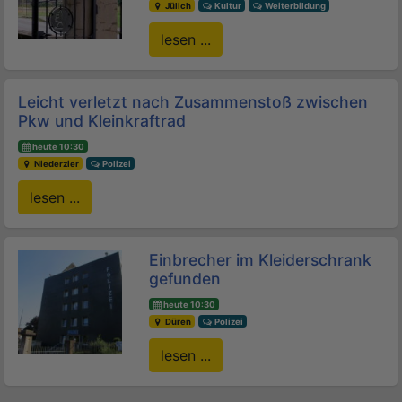
Jülich
Kultur
Weiterbildung
lesen ...
Leicht verletzt nach Zusammenstoß zwischen
Pkw und Kleinkraftrad
heute 10:30
Niederzier
Polizei
lesen ...
Einbrecher im Kleiderschrank
gefunden
heute 10:30
Düren
Polizei
lesen ...