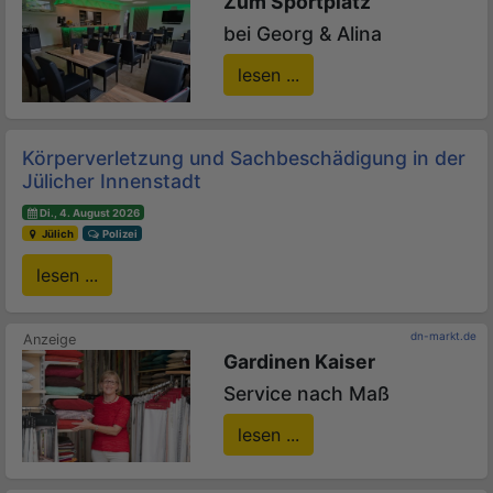
Zum Sportplatz
bei Georg & Alina
lesen ...
Körperverletzung und Sachbeschädigung in der
Jülicher Innenstadt
Di., 4. August 2026
Jülich
Polizei
lesen ...
dn-markt.de
Gardinen Kaiser
Service nach Maß
lesen ...