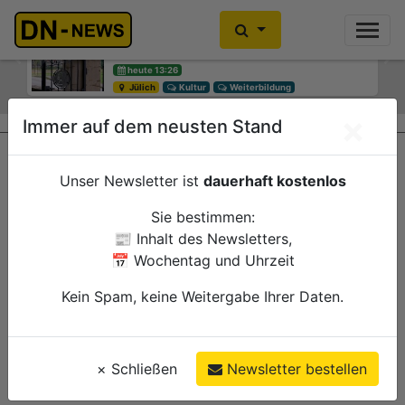
Diskussionen um Villa Buth:
Einbrecher im Kleiderschrank
Erinnerungsort oder Abriss?
gefunden
Previous
Ne
heute 13:26
heute 10:30
Jülich
Düren
Kultur
Polizei
Weiterbildung
×
Immer auf dem neusten Stand
Unser Newsletter ist
dauerhaft kostenlos
Sie bestimmen:
📰 Inhalt des Newsletters,
📅 Wochentag und Uhrzeit
Kein Spam, keine Weitergabe Ihrer Daten.
×
Schließen
Newsletter bestellen