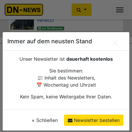
Rennradfahrer bei Verkehrsunfall auf
Zwei Verletzte nach Hausbrand am
der L15 am Eifel-Resort schwer
"Wibbelrusch"
verletzt
Previous
Ne
vor 50 Minuten
vor 50 Minuten
Düren
Polizei
Heimbach
Polizei
×
Immer auf dem neusten Stand
Unser Newsletter ist
dauerhaft kostenlos
Sie bestimmen:
📰 Inhalt des Newsletters,
📅 Wochentag und Uhrzeit
Kein Spam, keine Weitergabe Ihrer Daten.
×
Schließen
Newsletter bestellen