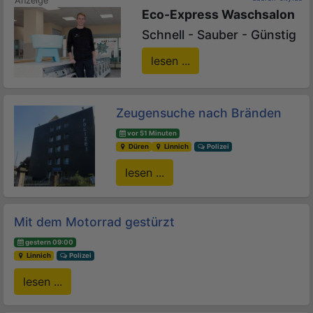
Eco-Express Waschsalon
Schnell - Sauber - Günstig
lesen ...
Zeugensuche nach Bränden
vor 51 Minuten
Düren
Linnich
Polizei
lesen ...
Mit dem Motorrad gestürzt
gestern 09:00
Linnich
Polizei
lesen ...