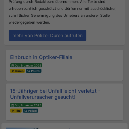
Prüfung durch Redakteure übernommen. Alle Texte sind
urheberrechtlich geschützt und dürfen nur mit ausdrücklicher,
schriftlicher Genehmigung des Urhebers an anderer Stelle
wiedergegeben werden.
mehr von Polizei Düren aufrufen
Beitrags-Navigation
Einbruch in Optiker-Filiale
Do., 9. Januar 2025
Düren
Polizei
15-Jähriger bei Unfall leicht verletzt -
Unfallverursacher gesucht!
Do., 9. Januar 2025
Titz
Polizei