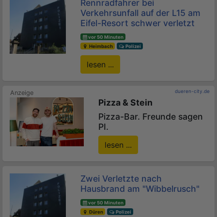
Rennradfahrer bei
Verkehrsunfall auf der L15 am
Eifel-Resort schwer verletzt
vor 50 Minuten
Heimbach
Polizei
lesen ...
dueren-city.de
Pizza & Stein
Pizza-Bar. Freunde sagen
PI.
lesen ...
Zwei Verletzte nach
Hausbrand am "Wibbelrusch"
vor 50 Minuten
Düren
Polizei