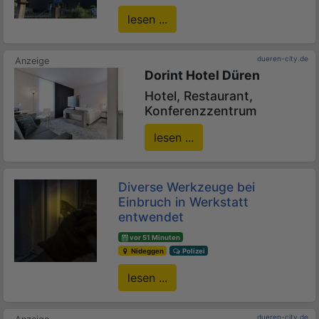
lesen ...
dueren-city.de
Dorint Hotel Düren
Hotel, Restaurant,
Konferenzzentrum
lesen ...
Diverse Werkzeuge bei
Einbruch in Werkstatt
entwendet
vor 51 Minuten
Nideggen
Polizei
lesen ...
dueren-city.de