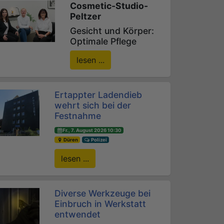
Cosmetic-Studio-
Peltzer
Gesicht und Körper:
Optimale Pflege
lesen ...
Ertappter Ladendieb
wehrt sich bei der
Festnahme
Fr., 7. August 2026 10:30
Düren
Polizei
lesen ...
Diverse Werkzeuge bei
Einbruch in Werkstatt
entwendet