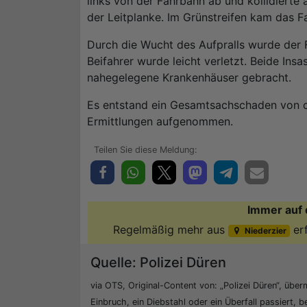
links von der Fahrbahn ab und kollidiert
der Leitplanke. Im Grünstreifen kam das F
Durch die Wucht des Aufpralls wurde der F
Beifahrer wurde leicht verletzt. Beide In
nahegelegene Krankenhäuser gebracht.
Es entstand ein Gesamtsachschaden von c
Ermittlungen aufgenommen.
Immer auf 
Regelmäßig mehr aus
er
Niederzier
Quelle: Polizei Düren
via OTS, Original-Content von: „Polizei Düren“, überm
Einbruch, ein Diebstahl oder ein Überfall passiert, b