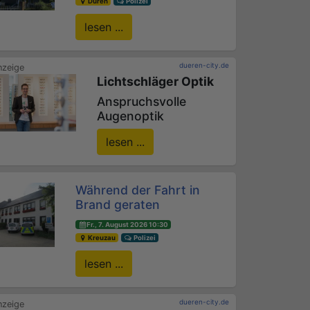
Düren
Polizei
lesen ...
dueren-city.de
Lichtschläger Optik
Anspruchsvolle
Augenoptik
lesen ...
Während der Fahrt in
Brand geraten
Fr., 7. August 2026 10:30
Kreuzau
Polizei
lesen ...
dueren-city.de