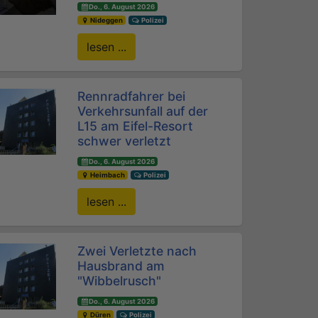
Do., 6. August 2026
Nideggen
Polizei
lesen ...
Rennradfahrer bei
Verkehrsunfall auf der
L15 am Eifel-Resort
schwer verletzt
Do., 6. August 2026
Heimbach
Polizei
lesen ...
Zwei Verletzte nach
Hausbrand am
"Wibbelrusch"
Do., 6. August 2026
Düren
Polizei