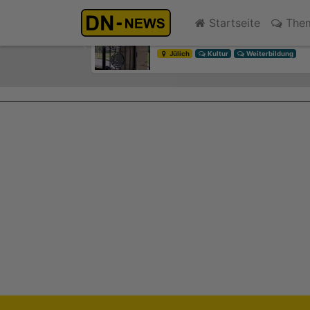
Diskussionen um Villa Buth:
Startseite
The
Fr., 7. August 2026 13:26
Previous
Jülich
Kultur
Weiterbildung