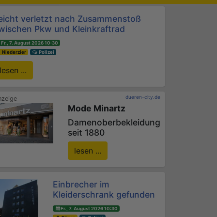
eicht verletzt nach Zusammenstoß
wischen Pkw und Kleinkraftrad
Fr., 7. August 2026 10:30
Niederzier
Polizei
lesen ...
dueren-city.de
Mode Minartz
Damenoberbekleidung
seit 1880
lesen ...
Einbrecher im
Kleiderschrank gefunden
Fr., 7. August 2026 10:30