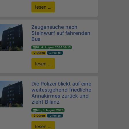
lesen ...
Zeugensuche nach
Steinwurf auf fahrenden
Bus
Di., 4. August 2026 09:15
Düren
Polizei
lesen ...
Die Polizei blickt auf eine
weitestgehend friedliche
Annakirmes zurück und
zieht Bilanz
Mo., 3. August 2026
Düren
Polizei
lesen ...