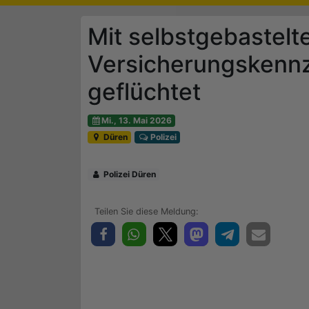
Mit selbstgebastel
Versicherungskennze
geflüchtet
Mi., 13. Mai 2026
Düren
Polizei
Polizei Düren