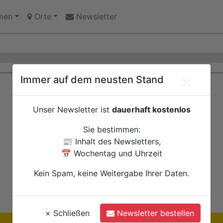
fall auf der L15 am Eifel-Resort schwer verletzt
and am "Wibbelrusch"
men
Orte
Newsletter
×
Immer auf dem neusten Stand
Unser Newsletter ist
dauerhaft kostenlos
Sie bestimmen:
📰 Inhalt des Newsletters,
📅 Wochentag und Uhrzeit
Kein Spam, keine Weitergabe Ihrer Daten.
×
Schließen
Newsletter bestellen
Ihre Anzeige hier?
Jetzt informieren