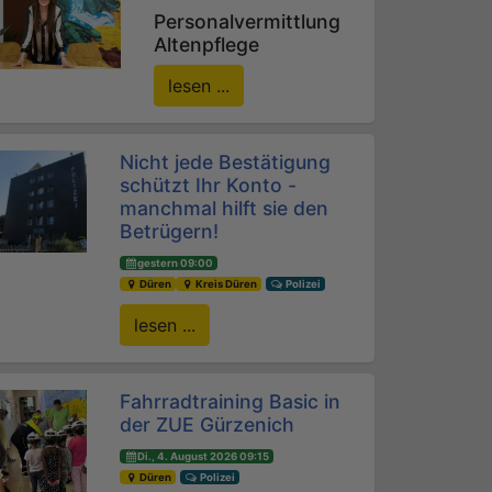
Personalvermittlung
Altenpflege
lesen ...
Nicht jede Bestätigung
schützt Ihr Konto -
manchmal hilft sie den
Betrügern!
gestern 09:00
Düren
Kreis Düren
Polizei
lesen ...
Fahrradtraining Basic in
der ZUE Gürzenich
Di., 4. August 2026 09:15
Düren
Polizei