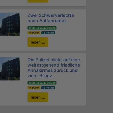
Zwei Schwerverletzte
nach Auffahrunfall
Mo., 3. August 2026
Düren
Polizei
lesen ...
Die Polizei blickt auf eine
weitestgehend friedliche
Annakirmes zurück und
zieht Bilanz
Mo., 3. August 2026
Düren
Polizei
lesen ...