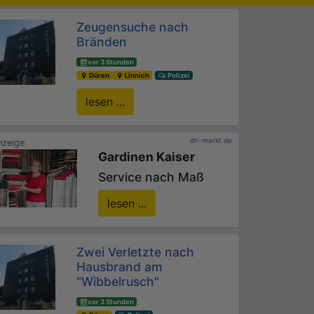
Zeugensuche nach
Bränden
vor 3 Stunden
Düren
Linnich
Polizei
lesen ...
dn-markt.de
Gardinen Kaiser
Service nach Maß
lesen ...
Zwei Verletzte nach
Hausbrand am
"Wibbelrusch"
vor 3 Stunden