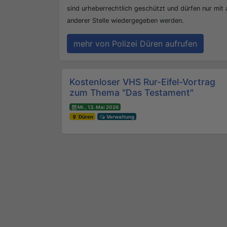
sind urheberrechtlich geschützt und dürfen nur mit
anderer Stelle wiedergegeben werden.
mehr von Polizei Düren aufrufen
Beitrags-Navigation
Kostenloser VHS Rur-Eifel-Vortrag
zum Thema "Das Testament"
Mi., 13. Mai 2026
Düren
Verwaltung