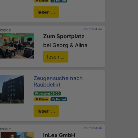
Düren
Polizei
lesen ...
dn-markt.de
Zum Sportplatz
bei Georg & Alina
lesen ...
Zeugensuche nach
Raubdelikt
gestern 09:00
Düren
Polizei
lesen ...
dn-markt.de
InLex GmbH