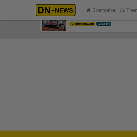
Motocross-WM: Keine großen
Startseite
The
gestern 19:41
Previous
Hürtgenwald
Sport