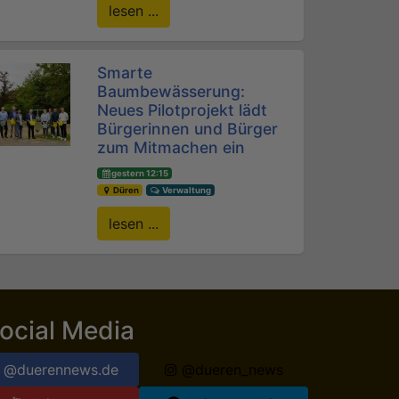
lesen ...
Smarte
Baumbewässerung:
Neues Pilotprojekt lädt
Bürgerinnen und Bürger
zum Mitmachen ein
gestern 12:15
Düren
Verwaltung
lesen ...
ocial Media
@duerennews.de
@dueren_news