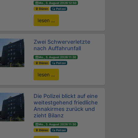
Mo., 3. August 2026 12:50
Düren
Polizei
lesen ...
Zwei Schwerverletzte
nach Auffahrunfall
Mo., 3. August 2026 11:30
Düren
Polizei
lesen ...
Die Polizei blickt auf eine
weitestgehend friedliche
Annakirmes zurück und
zieht Bilanz
Mo., 3. August 2026 11:30
Düren
Polizei