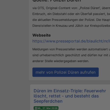
via OTS, Original-Content von: „Polizei Düren“, überm
Einbruch, ein Diebstahl oder ein Überfall passiert, b
die aktuellen Pressemeldungen der Polizei. Die Hau
Dienststellen in Kreuzau und Jülich zur Kreispolizei
Webseite
https://www.presseportal.de/blaulicht/nr/
Meldungen von Pressestellen werden automatisiert
sind urheberrechtlich geschützt und dürfen nur mit
anderer Stelle wiedergegeben werden.
mehr von Polizei Düren aufrufen
Beitrags-Navigation
Düren im Einsatz-Triple: Feuerwehr
löscht, rettet - und besteht das
Seepferdchen
Mi., 27. Mai 2026