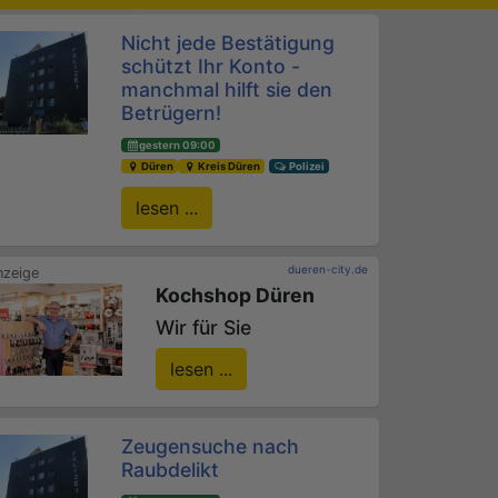
Nicht jede Bestätigung
schützt Ihr Konto -
manchmal hilft sie den
Betrügern!
gestern 09:00
Düren
Kreis Düren
Polizei
lesen ...
dueren-city.de
Kochshop Düren
Wir für Sie
lesen ...
Zeugensuche nach
Raubdelikt