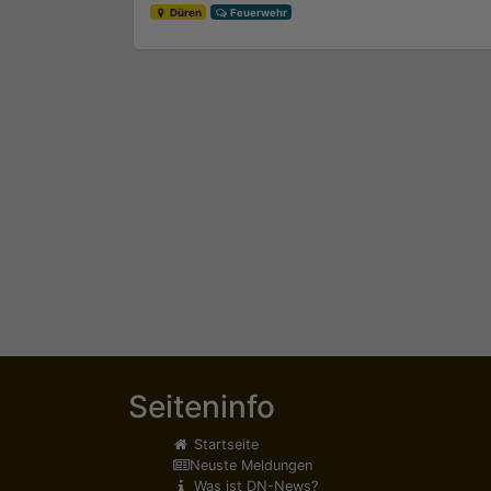
Düren
Feuerwehr
Seiteninfo
Startseite
Neuste Meldungen
Was ist DN-News?