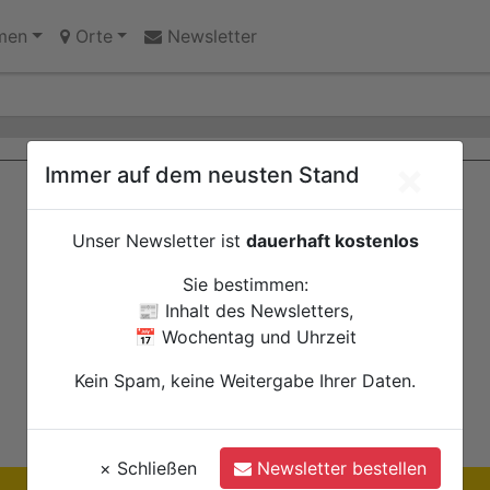
 Sprünge in Litauen
men
Orte
Newsletter
×
Immer auf dem neusten Stand
Unser Newsletter ist
dauerhaft kostenlos
Sie bestimmen:
📰 Inhalt des Newsletters,
📅 Wochentag und Uhrzeit
Kein Spam, keine Weitergabe Ihrer Daten.
×
Schließen
Newsletter bestellen
Ihre Anzeige hier?
Jetzt informieren