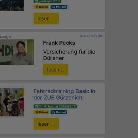
gestern 09:00
Düren
Polizei
lesen ...
dueren-city.de
Frank Pecks
Versicherung für die
Dürener
lesen ...
Fahrradtraining Basic in
der ZUE Gürzenich
Di., 4. August 2026 09:15
Düren
Polizei
lesen ...