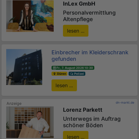
InLex GmbH
Personalvermittlung
Altenpflege
lesen ...
Einbrecher im Kleiderschrank
gefunden
Fr., 7. August 2026 10:30
Düren
Polizei
lesen ...
dn-markt.de
Lorenz Parkett
Unterwegs im Auftrag
schöner Böden
lesen ...