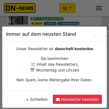
Diskussionen um Villa Buth:
Einbrecher im Kleiderschrank
Erinnerungsort oder Abriss?
gefunden
Previous
Ne
Fr., 7. August 2026 13:26
Fr., 7. August 2026 10:30
Jülich
Düren
Kultur
Polizei
Weiterbildung
×
Immer auf dem neusten Stand
Unser Newsletter ist
dauerhaft kostenlos
Sie bestimmen:
📰 Inhalt des Newsletters,
📅 Wochentag und Uhrzeit
Kein Spam, keine Weitergabe Ihrer Daten.
×
Schließen
Newsletter bestellen