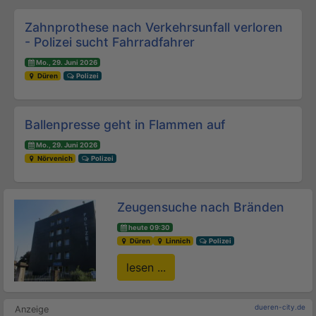
Beitrags-Navigation
Zahnprothese nach Verkehrsunfall verloren
- Polizei sucht Fahrradfahrer
Mo., 29. Juni 2026
Düren
Polizei
Ballenpresse geht in Flammen auf
Mo., 29. Juni 2026
Nörvenich
Polizei
Zeugensuche nach Bränden
heute 09:30
Düren
Linnich
Polizei
lesen ...
dueren-city.de