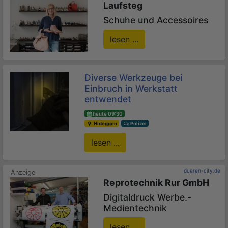
Laufsteg
Schuhe und Accessoires
lesen ...
Diverse Werkzeuge bei
Einbruch in Werkstatt
entwendet
heute 09:30
Nideggen
Polizei
lesen ...
dueren-city.de
Reprotechnik Rur GmbH
Digitaldruck Werbe.-
Medientechnik
lesen ...