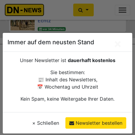
Kinder- und Jugendsprecherinnen
Kein Alkoholkonsum in der
des Jugendheims engagieren sich für
Schwangerschaft: Interaktive
Echtz
Wanderausstellung ZERO! im
Previous
Ne
Kreishaus
vor 34 Minuten
Düren
vor 49 Minuten
Verwaltung
×
Immer auf dem neusten Stand
Düren
Verwaltung
Unser Newsletter ist
dauerhaft kostenlos
Sie bestimmen:
📰 Inhalt des Newsletters,
📅 Wochentag und Uhrzeit
Kein Spam, keine Weitergabe Ihrer Daten.
×
Schließen
Newsletter bestellen