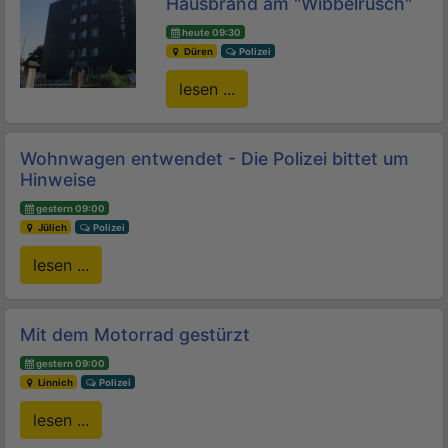
Hausbrand am "Wibbelrusch"
heute 09:30
Düren
Polizei
lesen ...
Wohnwagen entwendet - Die Polizei bittet um
Hinweise
gestern 09:00
Jülich
Polizei
lesen ...
Mit dem Motorrad gestürzt
gestern 09:00
Linnich
Polizei
lesen ...