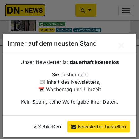
Diskussionen um Villa Buth:
Einbrecher im Kleiderschrank
Erinnerungsort oder Abriss?
gefunden
Previous
Ne
vor 2 Stunden
vor 5 Stunden
Jülich
Düren
Kultur
Polizei
Weiterbildung
×
Immer auf dem neusten Stand
Unser Newsletter ist
dauerhaft kostenlos
Sie bestimmen:
📰 Inhalt des Newsletters,
📅 Wochentag und Uhrzeit
Kein Spam, keine Weitergabe Ihrer Daten.
×
Schließen
Newsletter bestellen