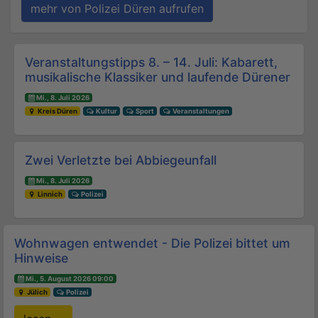
mehr von Polizei Düren aufrufen
Beitrags-Navigation
Veranstaltungstipps 8. – 14. Juli: Kabarett,
musikalische Klassiker und laufende Dürener
Mi., 8. Juli 2026
Kreis Düren
Kultur
Sport
Veranstaltungen
Zwei Verletzte bei Abbiegeunfall
Mi., 8. Juli 2026
Linnich
Polizei
Wohnwagen entwendet - Die Polizei bittet um
Hinweise
Mi., 5. August 2026 09:00
Jülich
Polizei