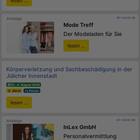
lesen ...
dn-markt.de
Mode Treff
Der Modeladen für Sie
lesen ...
Körperverletzung und Sachbeschädigung in der
Jülicher Innenstadt
Di., 4. August 2026
Jülich
Polizei
lesen ...
dn-markt.de
InLex GmbH
Personalvermittlung