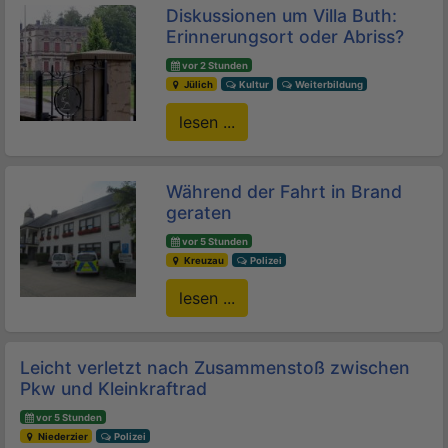
Diskussionen um Villa Buth:
Erinnerungsort oder Abriss?
vor 2 Stunden
Jülich
Kultur
Weiterbildung
lesen ...
Während der Fahrt in Brand
geraten
vor 5 Stunden
Kreuzau
Polizei
lesen ...
Leicht verletzt nach Zusammenstoß zwischen
Pkw und Kleinkraftrad
vor 5 Stunden
Niederzier
Polizei