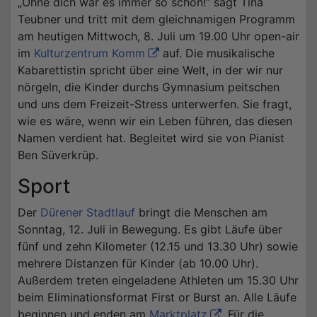
„Ohne dich war es immer so schön!“ sagt Tina
Teubner und tritt mit dem gleichnamigen Programm
am heutigen Mittwoch, 8. Juli um 19.00 Uhr open-air
im
Kulturzentrum Komm
auf. Die musikalische
Kabarettistin spricht über eine Welt, in der wir nur
nörgeln, die Kinder durchs Gymnasium peitschen
und uns dem Freizeit-Stress unterwerfen. Sie fragt,
wie es wäre, wenn wir ein Leben führen, das diesen
Namen verdient hat. Begleitet wird sie von Pianist
Ben Süverkrüp.
Sport
Der
Dürener Stadtlauf
bringt die Menschen am
Sonntag, 12. Juli in Bewegung. Es gibt Läufe über
fünf und zehn Kilometer (12.15 und 13.30 Uhr) sowie
mehrere Distanzen für Kinder (ab 10.00 Uhr).
Außerdem treten eingeladene Athleten um 15.30 Uhr
beim Eliminationsformat First or Burst an. Alle Läufe
beginnen und enden am
Marktplatz
. Für die