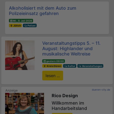
Alkoholisiert mit dem Auto zum
Polizeieinsatz gefahren
Mi., 8. Juli 2026
Jülich
Polizei
Veranstaltungstipps 5. – 11.
August: Highlander und
musikalische Weltreise
gestern 06:00
Kreis Düren
Kultur
Veranstaltungen
lesen ...
dueren-city.de
Rico Design
Willkommen im
Handarbeitsland