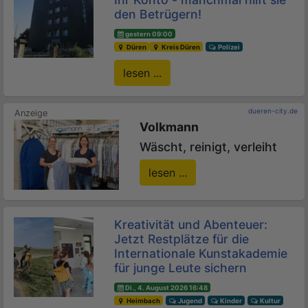
den Betrügern!
gestern 09:00
Düren
Kreis Düren
Polizei
lesen ...
dueren-city.de
Volkmann
Wäscht, reinigt, verleiht
lesen ...
Kreativität und Abenteuer:
Jetzt Restplätze für die
Internationale Kunstakademie
für junge Leute sichern
Di., 4. August 2026 16:48
Heimbach
Jugend
Kinder
Kultur