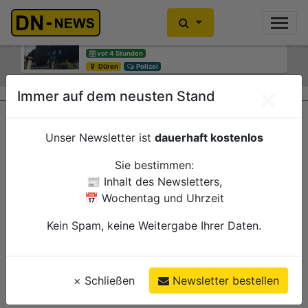
Zwei Verletzte nach Hausbrand am
"Wibbelrusch"
Previous
Ne
vor 4 Stunden
Düren
Polizei
×
Immer auf dem neusten Stand
Unser Newsletter ist
dauerhaft kostenlos
Sie bestimmen:
📰 Inhalt des Newsletters,
📅 Wochentag und Uhrzeit
Kein Spam, keine Weitergabe Ihrer Daten.
×
Schließen
Newsletter bestellen