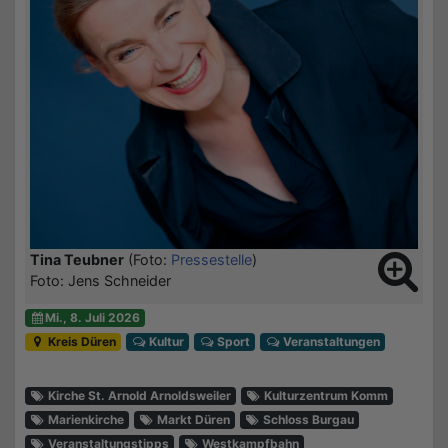
Tina Teubner
(Foto:
Pressestelle
)
Foto: Jens Schneider
Mi., 8. Juli 2026
Kreis Düren
Kultur
Sport
Veranstaltungen
Kirche St. Arnold Arnoldsweiler
Kulturzentrum Komm
Marienkirche
Markt Düren
Schloss Burgau
Veranstaltungstipps
Westkampfbahn