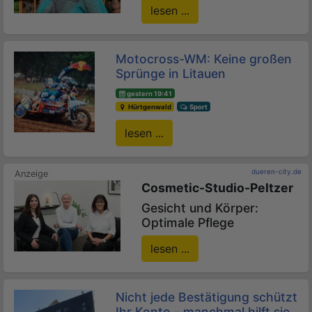
lesen ...
Motocross-WM: Keine großen
Sprünge in Litauen
gestern 19:41
Hürtgenwald
Sport
lesen ...
dueren-city.de
Cosmetic-Studio-Peltzer
Gesicht und Körper:
Optimale Pflege
lesen ...
Nicht jede Bestätigung schützt
Ihr Konto - manchmal hilft sie