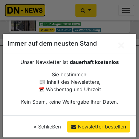
Einbrecher im Kleiderschrank
gefunden
Previous
Ne
Fr., 7. August 2026
Düren
Polizei
×
Immer auf dem neusten Stand
Unser Newsletter ist
dauerhaft kostenlos
Sie bestimmen:
📰 Inhalt des Newsletters,
📅 Wochentag und Uhrzeit
Kein Spam, keine Weitergabe Ihrer Daten.
×
Schließen
Newsletter bestellen