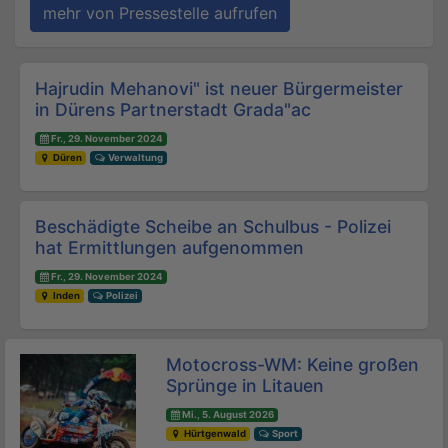
mehr von Pressestelle aufrufen
Beitrags-Navigation
Hajrudin Mehanovi" ist neuer Bürgermeister
in Dürens Partnerstadt Grada"ac
Fr., 29. November 2024
Düren
Verwaltung
Beschädigte Scheibe an Schulbus - Polizei
hat Ermittlungen aufgenommen
Fr., 29. November 2024
Inden
Polizei
Motocross-WM: Keine großen
Sprünge in Litauen
Mi., 5. August 2026
Hürtgenwald
Sport