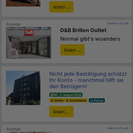
lesen ...
dueren-city.de
D&B Brillen Outlet
Normal gibt's woanders
lesen ...
Nicht jede Bestätigung schützt
Ihr Konto - manchmal hilft sie
den Betrügern!
Mi., 5. August 2026
Düren
Kreis Düren
Polizei
lesen ...
dueren-city.de