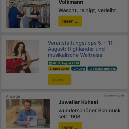
Volkmann
Wäscht, reinigt, verleiht
lesen ...
Veranstaltungstipps 5. – 11.
August: Highlander und
musikalische Weltreise
Mi., 5. August 2026
Kreis Düren
Kultur
Veranstaltungen
lesen ...
dueren-city.de
Juwelier Kuhsel
wunderschöner Schmuck
seit 1908
lesen ...