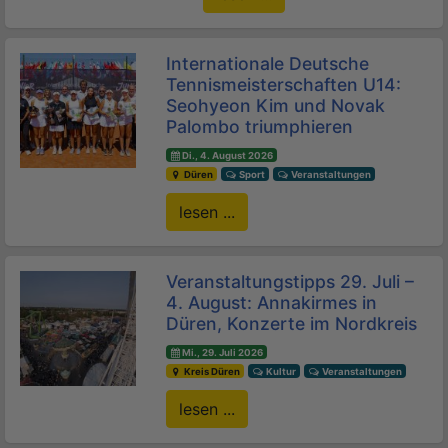
Internationale Deutsche
Tennismeisterschaften U14:
Seohyeon Kim und Novak
Palombo triumphieren
Di., 4. August 2026
Düren
Sport
Veranstaltungen
lesen ...
Veranstaltungstipps 29. Juli –
4. August: Annakirmes in
Düren, Konzerte im Nordkreis
Mi., 29. Juli 2026
Kreis Düren
Kultur
Veranstaltungen
lesen ...