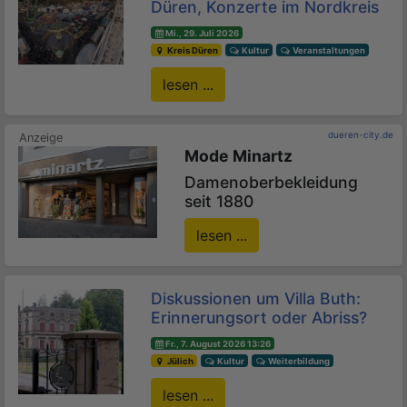
Düren, Konzerte im Nordkreis
Mi., 29. Juli 2026
Kreis Düren
Kultur
Veranstaltungen
lesen ...
dueren-city.de
Mode Minartz
Damenoberbekleidung
seit 1880
lesen ...
Diskussionen um Villa Buth:
Erinnerungsort oder Abriss?
Fr., 7. August 2026 13:26
Jülich
Kultur
Weiterbildung
lesen ...