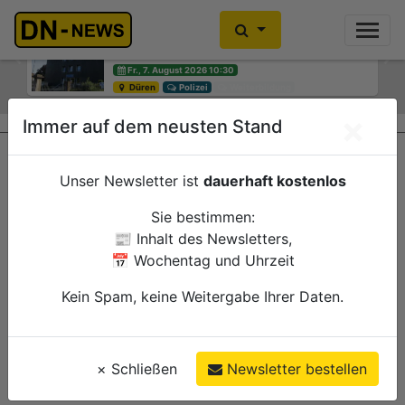
Einbrecher im Kleiderschrank
gefunden
Previous
Ne
Fr., 7. August 2026 10:30
Düren
Polizei
×
Immer auf dem neusten Stand
Unser Newsletter ist
dauerhaft kostenlos
Sie bestimmen:
📰 Inhalt des Newsletters,
📅 Wochentag und Uhrzeit
Kein Spam, keine Weitergabe Ihrer Daten.
×
Schließen
Newsletter bestellen