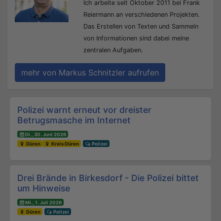
Ich arbeite seit Oktober 2011 bei Frank
Reiermann an verschiedenen Projekten.
Das Erstellen von Texten und Sammeln
von Informationen sind dabei meine
zentralen Aufgaben.
mehr von Markus Schnitzler aufrufen
Beitrags-Navigation
Polizei warnt erneut vor dreister
Betrugsmasche im Internet
Di., 30. Juni 2026
Düren
Kreis Düren
Polizei
Drei Brände in Birkesdorf - Die Polizei bittet
um Hinweise
Mi., 1. Juli 2026
Düren
Polizei