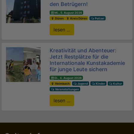
den Betrügern!
Mi., 5. August 2026
Düren
Kreis Düren
Polizei
lesen ...
Kreativität und Abenteuer:
Jetzt Restplätze für die
Internationale Kunstakademie
für junge Leute sichern
Di., 4. August 2026
Heimbach
Jugend
Kinder
Kultur
Veranstaltungen
lesen ...