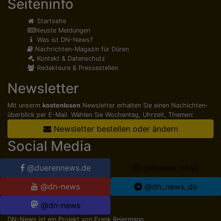
Seiteninfo
Startseite
Neuste Meldungen
Was ist DN-News?
Nachrichten-Magazin für Düren
Kontakt & Datenschutz
Redakteure & Pressestellen
Newsletter
Mit unserm
kostenlosen
Newsletter erhalten Sie einen Nachichten­
überblick per E-Mail. Wählen Sie Wochentag, Uhrzeit, Themen:
Newsletter bestellen oder ändern
Social Media
@duerennews.de
@dueren_news
@dn-news
@dn_news_de
@dn-news
DN-News ist ein Projekt von
Frank Reiermann