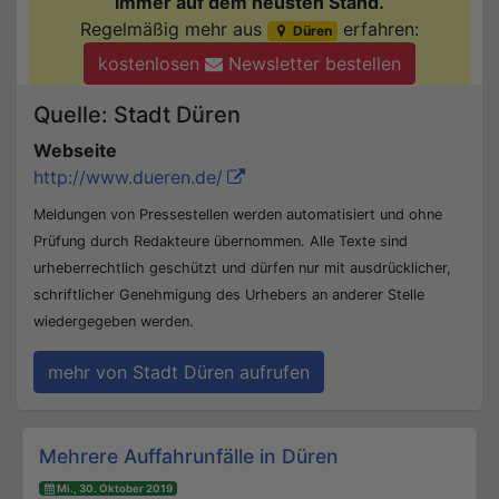
Immer auf dem neusten Stand.
Regelmäßig mehr aus
erfahren:
Düren
kostenlosen
Newsletter bestellen
Quelle: Stadt Düren
Webseite
http://www.dueren.de/
Meldungen von Pressestellen werden automatisiert und ohne
Prüfung durch Redakteure übernommen. Alle Texte sind
urheberrechtlich geschützt und dürfen nur mit ausdrücklicher,
schriftlicher Genehmigung des Urhebers an anderer Stelle
wiedergegeben werden.
mehr von Stadt Düren aufrufen
Beitrags-Navigation
Mehrere Auffahrunfälle in Düren
Mi., 30. Oktober 2019