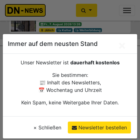
Einbrecher im Kleiderschrank
gefunden
Previous
Ne
Fr., 7. August 2026 10:30
Düren
Polizei
×
Immer auf dem neusten Stand
Unser Newsletter ist
dauerhaft kostenlos
Sie bestimmen:
📰 Inhalt des Newsletters,
📅 Wochentag und Uhrzeit
Kein Spam, keine Weitergabe Ihrer Daten.
×
Schließen
Newsletter bestellen