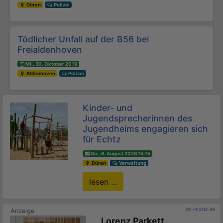
Düren
Polizei
Tödlicher Unfall auf der B56 bei
Freialdenhoven
Mi., 30. Oktober 2019
Aldenhoven
Polizei
Kinder- und
Jugendsprecherinnen des
Jugendheims engagieren sich
für Echtz
Do., 6. August 2026 15:15
Düren
Verwaltung
lesen ...
dn-markt.de
Lorenz Parkett