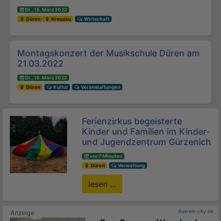
Di., 15. März 2022
Düren
Kreuzau
Wirtschaft
Montagskonzert der Musikschule Düren am
21.03.2022
Di., 15. März 2022
Düren
Kultur
Veranstaltungen
Ferienzirkus begeisterte
Kinder und Familien im Kinder-
und Jugendzentrum Gürzenich
vor 7 Minuten
Düren
Verwaltung
lesen ...
dueren-city.de