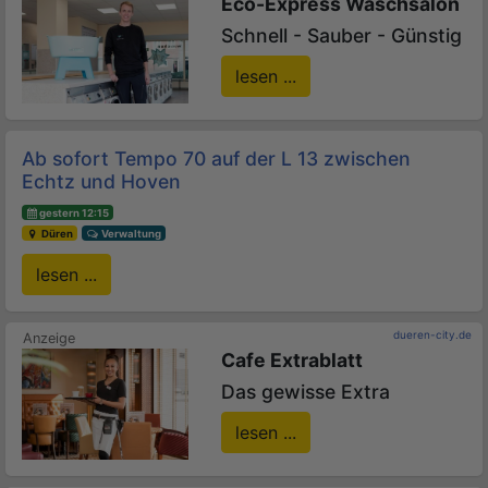
Eco-Express Waschsalon
Schnell - Sauber - Günstig
lesen ...
Ab sofort Tempo 70 auf der L 13 zwischen
Echtz und Hoven
gestern 12:15
Düren
Verwaltung
lesen ...
dueren-city.de
Cafe Extrablatt
Das gewisse Extra
lesen ...