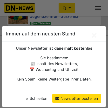
Ferienzirkus begeisterte Kinder und
Motocross-WM: Keine großen
Familien im Kinder- und
Sprünge in Litauen
Jugendzentrum Gürzenich
Previous
Ne
gestern 19:41
vor 7 Minuten
Hürtgenwald
Sport
Düren
Verwaltung
×
Immer auf dem neusten Stand
Unser Newsletter ist
dauerhaft kostenlos
Sie bestimmen:
📰 Inhalt des Newsletters,
📅 Wochentag und Uhrzeit
Kein Spam, keine Weitergabe Ihrer Daten.
×
Schließen
Newsletter bestellen