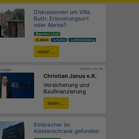
Diskussionen um Villa
Buth: Erinnerungsort
oder Abriss?
gestern 13:26
Jülich
Kultur
Weiterbildung
lesen ...
dueren-city.de
Christian Janus e.K.
Versicherung und
Baufinanzierung
lesen ...
Einbrecher im
Kleiderschrank gefunden