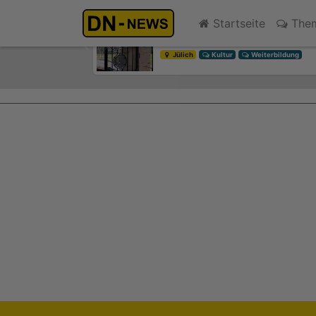
Diskussionen um Villa Buth:
Startseite
The
gestern 13:26
Previous
Jülich
Kultur
Weiterbildung