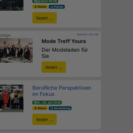
gestern 10:30
Düren
Polizei
lesen ...
dueren-city.de
Mode Treff Yours
Der Modeladen für
Sie
lesen ...
Berufliche Perspektiven
im Fokus
Di., 28. Juli 2026
Düren
Verwaltung
lesen ...