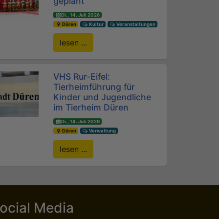
geplant
Di., 14. Juli 2026
Düren
Kultur
Veranstaltungen
lesen ...
VHS Rur-Eifel:
Tierheimführung für
Kinder und Jugendliche
im Tierheim Düren
Di., 14. Juli 2026
Düren
Verwaltung
lesen ...
ocial Media