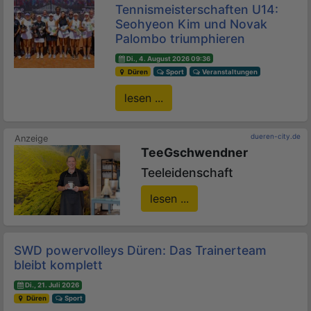
Tennismeisterschaften U14:
Seohyeon Kim und Novak
Palombo triumphieren
Di., 4. August 2026 09:36
Düren
Sport
Veranstaltungen
lesen ...
dueren-city.de
TeeGschwendner
Teeleidenschaft
lesen ...
SWD powervolleys Düren: Das Trainerteam
bleibt komplett
Di., 21. Juli 2026
Düren
Sport