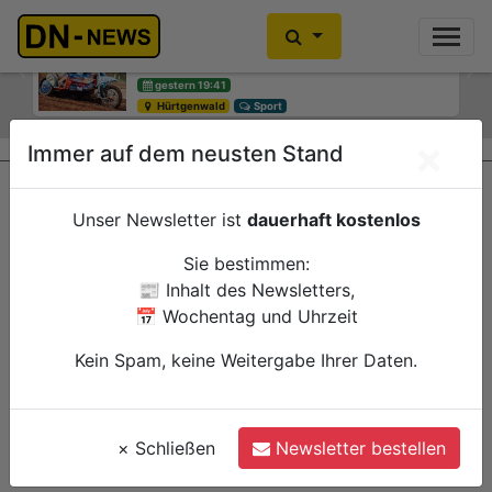
Motocross-WM: Keine großen
Smarte Baumbewässerung: Neues
Sprünge in Litauen
Pilotprojekt lädt Bürgerinnen und
Bürger zum Mitmachen ein
Previous
Ne
gestern 19:41
Hürtgenwald
gestern 12:15
Sport
Düren
Verwaltung
×
Immer auf dem neusten Stand
Unser Newsletter ist
dauerhaft kostenlos
Sie bestimmen:
📰 Inhalt des Newsletters,
📅 Wochentag und Uhrzeit
Kein Spam, keine Weitergabe Ihrer Daten.
×
Schließen
Newsletter bestellen