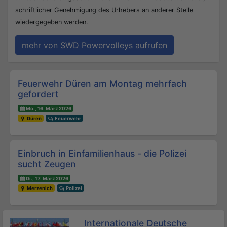
schriftlicher Genehmigung des Urhebers an anderer Stelle
wiedergegeben werden.
mehr von SWD Powervolleys aufrufen
Beitrags-Navigation
Feuerwehr Düren am Montag mehrfach
gefordert
Mo., 16. März 2026
Düren
Feuerwehr
Einbruch in Einfamilienhaus - die Polizei
sucht Zeugen
Di., 17. März 2026
Merzenich
Polizei
Internationale Deutsche