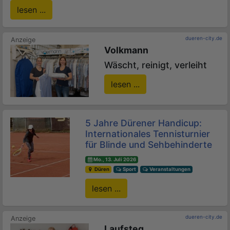
lesen ...
dueren-city.de
Volkmann
Wäscht, reinigt, verleiht
lesen ...
5 Jahre Dürener Handicup:
Internationales Tennisturnier
für Blinde und Sehbehinderte
Mo., 13. Juli 2026
Düren
Sport
Veranstaltungen
lesen ...
dueren-city.de
Laufsteg