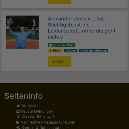
Alexander Zverev: „Das
Wichtigste ist die
Leidenschaft, ohne die geht
nichts“
Do., 9. Juli 2026
Düren
Sport
Veranstaltungen
lesen ...
Seiteninfo
Startseite
Neuste Meldungen
Was ist DN-News?
Nachrichten-Magazin für Düren
Kontakt & Datenschutz