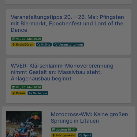
Beitrags-Navigation
Veranstaltungstipps 20. – 26. Mai: Pfingsten
mit Biermarkt, Epochenfest und Lord of the
Dance
Mi., 20. Mai 2026
Kreis Düren
Kultur
Veranstaltungen
WVER: Klärschlamm-Monoverbrennung
nimmt Gestalt an: Massivbau steht,
Anlagenausbau beginnt
Mi., 20. Mai 2026
Düren
Verbände
Motocross-WM: Keine großen
Sprünge in Litauen
gestern 19:41
Hürtgenwald
Sport