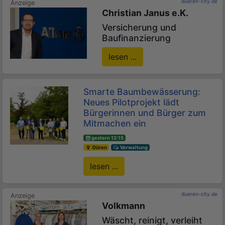
dueren-city.de
Christian Janus e.K.
Versicherung und
Baufinanzierung
lesen ...
Smarte Baumbewässerung:
Neues Pilotprojekt lädt
Bürgerinnen und Bürger zum
Mitmachen ein
gestern 12:15
Düren
Verwaltung
lesen ...
dueren-city.de
Volkmann
Wäscht, reinigt, verleiht