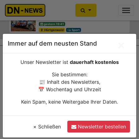
Motocross-WM: Keine großen
Smarte Baumbewässerung: Neues
Sprünge in Litauen
Pilotprojekt lädt Bürgerinnen und
Bürger zum Mitmachen ein
Previous
Ne
gestern 19:41
Hürtgenwald
gestern 12:15
Sport
Düren
Verwaltung
×
Immer auf dem neusten Stand
Unser Newsletter ist
dauerhaft kostenlos
Sie bestimmen:
📰 Inhalt des Newsletters,
📅 Wochentag und Uhrzeit
Kein Spam, keine Weitergabe Ihrer Daten.
×
Schließen
Newsletter bestellen