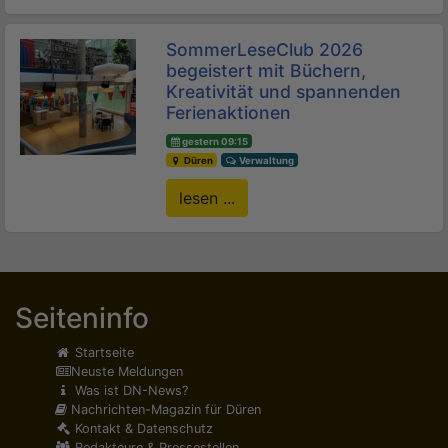
SommerLeseClub 2026
begeistert mit Büchern,
Kreativität und spannenden
Ferienaktionen
gestern 09:15
Düren
Verwaltung
lesen ...
Seiteninfo
Startseite
Neuste Meldungen
Was ist DN-News?
Nachrichten-Magazin für Düren
Kontakt & Datenschutz
Redakteure & Pressestellen