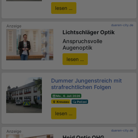
lesen ...
dueren-city.de
Lichtschläger Optik
Anspruchsvolle
Augenoptik
lesen ...
Dummer Jungenstreich mit
strafrechtlichen Folgen
Mo., 6. Juli 2026
Kreuzau
Polizei
lesen ...
dueren-city.de
Heid Optic OHG