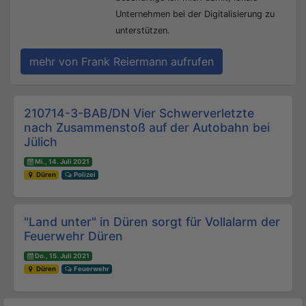
Unternehmen bei der Digitalisierung zu
unterstützen.
mehr von Frank Reiermann aufrufen
Beitrags-Navigation
210714-3-BAB/DN Vier Schwerverletzte
nach Zusammenstoß auf der Autobahn bei
Jülich
Mi., 14. Juli 2021
Düren
Polizei
"Land unter" in Düren sorgt für Vollalarm der
Feuerwehr Düren
Do., 15. Juli 2021
Düren
Feuerwehr