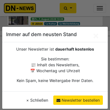
Einbrecher im Kleiderschrank
gefunden
Previous
Ne
Fr., 7. August 2026 10:30
Düren
Polizei
×
Immer auf dem neusten Stand
Unser Newsletter ist
dauerhaft kostenlos
Sie bestimmen:
📰 Inhalt des Newsletters,
📅 Wochentag und Uhrzeit
Kein Spam, keine Weitergabe Ihrer Daten.
×
Schließen
Newsletter bestellen