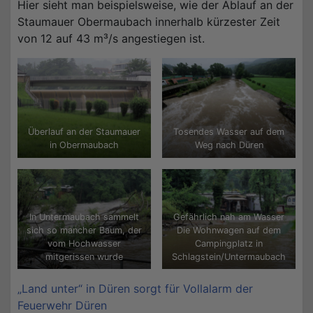
Hier sieht man beispielsweise, wie der Ablauf an der
Staumauer Obermaubach innerhalb kürzester Zeit
von 12 auf 43 m³/s angestiegen ist.
Überlauf an der Staumauer
Tosendes Wasser auf dem
in Obermaubach
Weg nach Düren
In Untermaubach sammelt
Gefährlich nah am Wasser
sich so mancher Baum, der
Die Wohnwagen auf dem
vom Hochwasser
Campingplatz in
mitgerissen wurde
Schlagstein/Untermaubach
„Land unter“ in Düren sorgt für Vollalarm der
Feuerwehr Düren