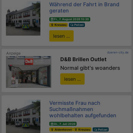
Während der Fahrt in Brand
geraten
Fr., 7. August 2026 10:30
Kreuzau
Polizei
lesen ...
dueren-city.de
D&B Brillen Outlet
Normal gibt's woanders
lesen ...
Vermisste Frau nach
Suchmaßnahmen
wohlbehalten aufgefunden
Di., 7. Juli 2026
Aldenhoven
Kreuzau
Polizei