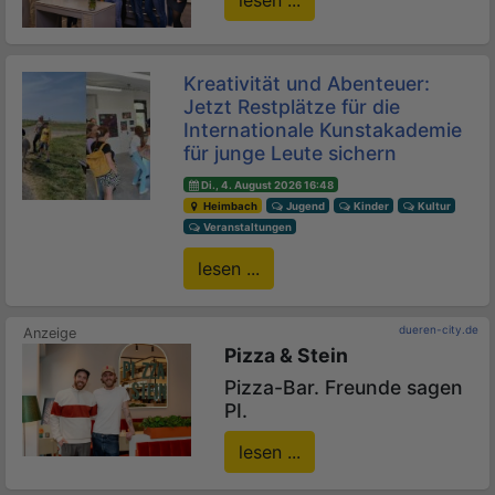
lesen ...
Kreativität und Abenteuer:
Jetzt Restplätze für die
Internationale Kunstakademie
für junge Leute sichern
Di., 4. August 2026 16:48
Heimbach
Jugend
Kinder
Kultur
Veranstaltungen
lesen ...
dueren-city.de
Pizza & Stein
Pizza-Bar. Freunde sagen
PI.
lesen ...