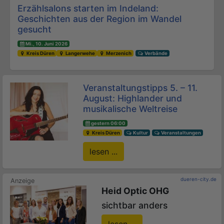
Erzählsalons starten im Indeland:
Geschichten aus der Region im Wandel
gesucht
Mi., 10. Juni 2026
Kreis Düren
Langerwehe
Merzenich
Verbände
Veranstaltungstipps 5. – 11.
August: Highlander und
musikalische Weltreise
gestern 06:00
Kreis Düren
Kultur
Veranstaltungen
lesen ...
dueren-city.de
Heid Optic OHG
sichtbar anders