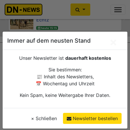
Kinder- und Jugendsprecherinnen
Kein Alkoholkonsum in der
des Jugendheims engagieren sich für
Schwangerschaft: Interaktive
Echtz
Wanderausstellung ZERO! im
Previous
Ne
Kreishaus
heute 15:15
Düren
heute 15:00
Verwaltung
×
Immer auf dem neusten Stand
Düren
Verwaltung
Unser Newsletter ist
dauerhaft kostenlos
Sie bestimmen:
📰 Inhalt des Newsletters,
📅 Wochentag und Uhrzeit
Kein Spam, keine Weitergabe Ihrer Daten.
×
Schließen
Newsletter bestellen