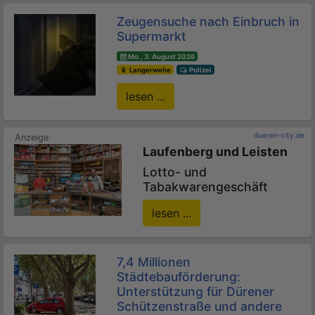
Zeugensuche nach Einbruch in
Supermarkt
Mo., 3. August 2026
Langerwehe
Polizei
lesen ...
dueren-city.de
Laufenberg und Leisten
Lotto- und
Tabakwarengeschäft
lesen ...
7,4 Millionen
Städtebauförderung:
Unterstützung für Dürener
Schützenstraße und andere