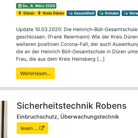
So., 8. März 2020
Düren
Kreis Düren
Gesundheit
Schulen
Verw
Update 10.03.2020: Die Heinrich-Büll-Gesamtschule b
geschlossen. (Frank Reiermann) Wie der Kreis Düren h
weiteren positiven Corona-Fall, der auch Auswirkung
die an der Heinrich Böll-Gesamtschule in Düren unter
Frau, die aus dem Kreis Heinsberg […]
Weiterlesen…
Sicherheitstechnik Robens
Einbruchschutz, Überwachungstechnik
lesen ...