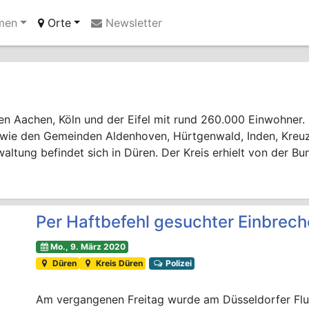
men
Orte
Newsletter
Ihre Anzeige hier?
Jetzt informieren
en Aachen, Köln und der Eifel mit rund 260.000 Einwohner.
owie den Gemeinden Aldenhoven, Hürtgenwald, Inden, Kreuz
waltung befindet sich in Düren. Der Kreis erhielt von der B
Per Haftbefehl gesuchter Einbrec
Mo., 9. März 2020
Düren
Kreis Düren
Polizei
Am vergangenen Freitag wurde am Düsseldorfer Flu