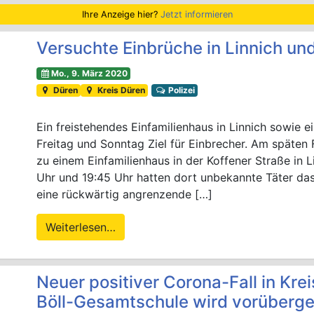
Ihre Anzeige hier?
Jetzt informieren
Versuchte Einbrüche in Linnich un
Mo., 9. März 2020
Düren
Kreis Düren
Polizei
Ein freistehendes Einfamilienhaus in Linnich sowie 
Freitag und Sonntag Ziel für Einbrecher. Am späten
zu einem Einfamilienhaus in der Koffener Straße in 
Uhr und 19:45 Uhr hatten dort unbekannte Täter da
eine rückwärtig angrenzende […]
Weiterlesen…
Neuer positiver Corona-Fall in Kre
Böll-Gesamtschule wird vorüberg