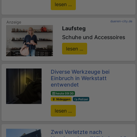
lesen ...
dueren-city.de
Laufsteg
Schuhe und Accessoires
lesen ...
Diverse Werkzeuge bei
Einbruch in Werkstatt
entwendet
heute 09:30
Nideggen
Polizei
lesen ...
Zwei Verletzte nach