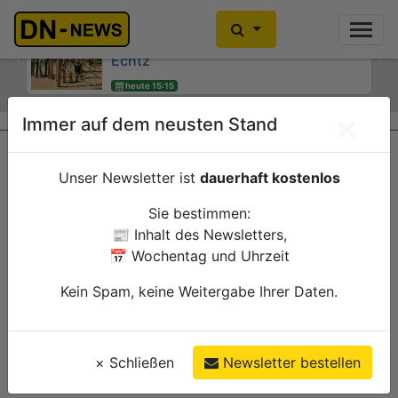
Kinder- und Jugendsprecherinnen
Kein Alkoholkonsum in der
des Jugendheims engagieren sich für
Schwangerschaft: Interaktive
Echtz
Wanderausstellung ZERO! im
Previous
Ne
Kreishaus
heute 15:15
Düren
heute 15:00
Verwaltung
×
Immer auf dem neusten Stand
Düren
Verwaltung
Unser Newsletter ist
dauerhaft kostenlos
Sie bestimmen:
📰 Inhalt des Newsletters,
📅 Wochentag und Uhrzeit
Kein Spam, keine Weitergabe Ihrer Daten.
×
Schließen
Newsletter bestellen