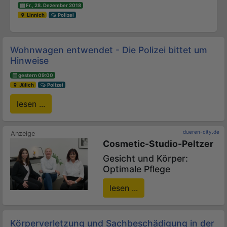
Fr., 28. Dezember 2018
Linnich
Polizei
Wohnwagen entwendet - Die Polizei bittet um
Hinweise
gestern 09:00
Jülich
Polizei
lesen ...
dueren-city.de
Cosmetic-Studio-Peltzer
Gesicht und Körper:
Optimale Pflege
lesen ...
Körperverletzung und Sachbeschädigung in der