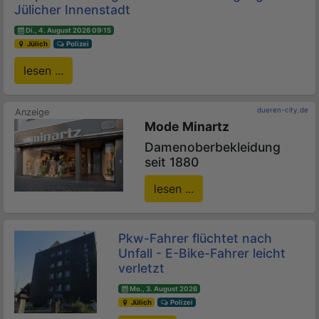
Jülicher Innenstadt
Di., 4. August 2026 09:15
Jülich
Polizei
lesen ...
dueren-city.de
Mode Minartz
Damenoberbekleidung
seit 1880
lesen ...
Pkw-Fahrer flüchtet nach
Unfall - E-Bike-Fahrer leicht
verletzt
Mo., 3. August 2026
Jülich
Polizei