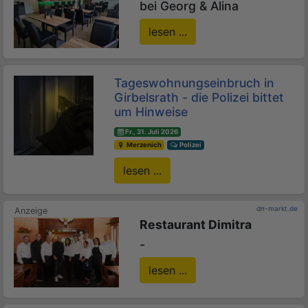
bei Georg & Alina
lesen ...
Tageswohnungseinbruch in
Girbelsrath - die Polizei bittet
um Hinweise
Fr., 31. Juli 2026
Merzenich
Polizei
lesen ...
dn-markt.de
Restaurant Dimitra
-
lesen ...