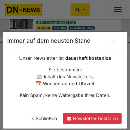
Diskussionen um Villa Buth:
Einbrecher im Kleiderschrank
Erinnerungsort oder Abriss?
gefunden
Previous
Ne
Fr., 7. August 2026 13:26
Fr., 7. August 2026 10:30
Jülich
Düren
Kultur
Polizei
Weiterbildung
×
Immer auf dem neusten Stand
Unser Newsletter ist
dauerhaft kostenlos
Sie bestimmen:
📰 Inhalt des Newsletters,
📅 Wochentag und Uhrzeit
Kein Spam, keine Weitergabe Ihrer Daten.
×
Schließen
Newsletter bestellen