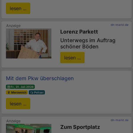
lesen ...
dn-markt.de
Lorenz Parkett
Unterwegs im Auftrag
schöner Böden
lesen ...
Mit dem Pkw überschlagen
Fr., 31. Juli 2026
Merzenich
Polizei
lesen ...
dn-markt.de
Zum Sportplatz