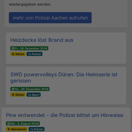
wiedergegeben werden.
mehr von Polizei Aachen aufrufen
Beitrags-Navigation
Heizdecke löst Brand aus
Fr., 28. Dezember 2018
Düren
Polizei
SWD powervolleys Düren: Die Heimserie ist
gerissen
So., 30. Dezember 2018
Düren
Sport
Pkw entwendet - die Polizei bittet um Hinweise
Mo., 3. August 2026
Merzenich
Polizei