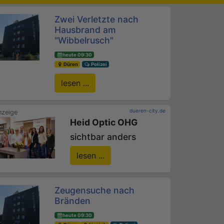
Zwei Verletzte nach
Hausbrand am
"Wibbelrusch"
heute 09:30
Düren
Polizei
lesen ...
dueren-city.de
Heid Optic OHG
sichtbar anders
lesen ...
Zeugensuche nach
Bränden
heute 09:30