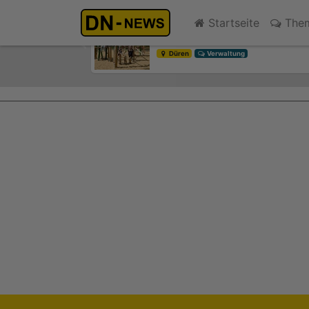
Kinder- und Jugendsprecher
Startseite
The
heute 15:15
Previous
Düren
Verwaltung