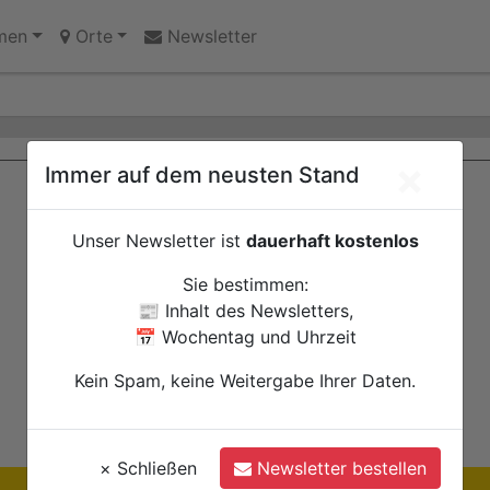
innen des Jugendheims engagieren sich für Echtz
men
Orte
Newsletter
×
Immer auf dem neusten Stand
Unser Newsletter ist
dauerhaft kostenlos
Sie bestimmen:
📰 Inhalt des Newsletters,
📅 Wochentag und Uhrzeit
Kein Spam, keine Weitergabe Ihrer Daten.
×
Schließen
Newsletter bestellen
Ihre Anzeige hier?
Jetzt informieren