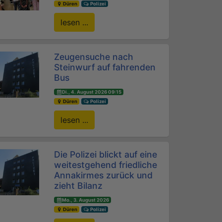
Düren
Polizei
lesen ...
Zeugensuche nach
Steinwurf auf fahrenden
Bus
Di., 4. August 2026 09:15
Düren
Polizei
lesen ...
Die Polizei blickt auf eine
weitestgehend friedliche
Annakirmes zurück und
zieht Bilanz
Mo., 3. August 2026
Düren
Polizei