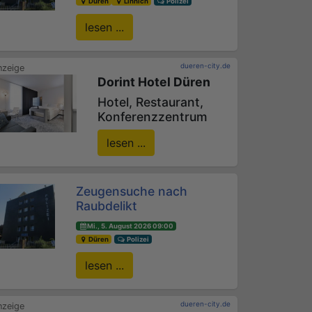
Düren
Linnich
Polizei
lesen ...
dueren-city.de
Dorint Hotel Düren
Hotel, Restaurant,
Konferenzzentrum
lesen ...
Zeugensuche nach
Raubdelikt
Mi., 5. August 2026 09:00
Düren
Polizei
lesen ...
dueren-city.de