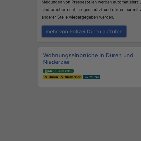
Meldungen von Pressestellen werden automatisiert
sind urheberrechtlich geschützt und dürfen nur mit
anderer Stelle wiedergegeben werden.
mehr von Polizei Düren aufrufen
Beitrags-Navigation
Wohnungseinbrüche in Düren und
Niederzier
Mi., 5. Juni 2019
Düren
Niederzier
Polizei