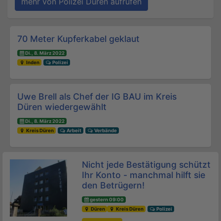
mehr von Polizei Düren aufrufen
Beitrags-Navigation
70 Meter Kupferkabel geklaut
Di., 8. März 2022
Inden
Polizei
Uwe Brell als Chef der IG BAU im Kreis
Düren wiedergewählt
Di., 8. März 2022
Kreis Düren
Arbeit
Verbände
Nicht jede Bestätigung schützt
Ihr Konto - manchmal hilft sie
den Betrügern!
gestern 09:00
Düren
Kreis Düren
Polizei