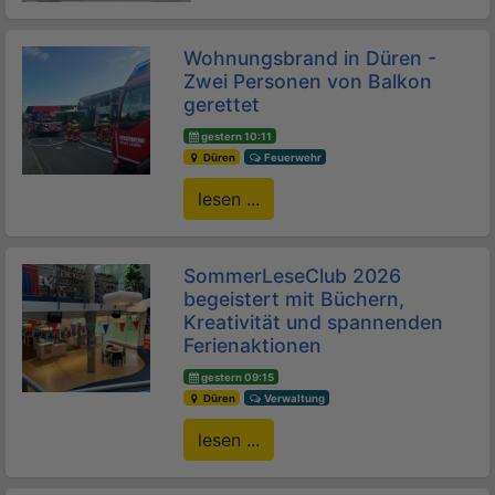
Wohnungsbrand in Düren -
Zwei Personen von Balkon
gerettet
gestern 10:11
Düren
Feuerwehr
lesen ...
SommerLeseClub 2026
begeistert mit Büchern,
Kreativität und spannenden
Ferienaktionen
gestern 09:15
Düren
Verwaltung
lesen ...