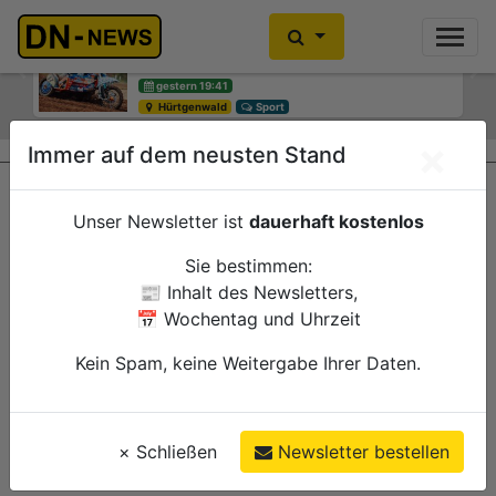
Motocross-WM: Keine großen
Smarte Baumbewässerung: Neues
Sprünge in Litauen
Pilotprojekt lädt Bürgerinnen und
Bürger zum Mitmachen ein
Previous
Ne
gestern 19:41
Hürtgenwald
gestern 12:15
Sport
Düren
Verwaltung
×
Immer auf dem neusten Stand
Unser Newsletter ist
dauerhaft kostenlos
Sie bestimmen:
📰 Inhalt des Newsletters,
📅 Wochentag und Uhrzeit
Kein Spam, keine Weitergabe Ihrer Daten.
×
Schließen
Newsletter bestellen