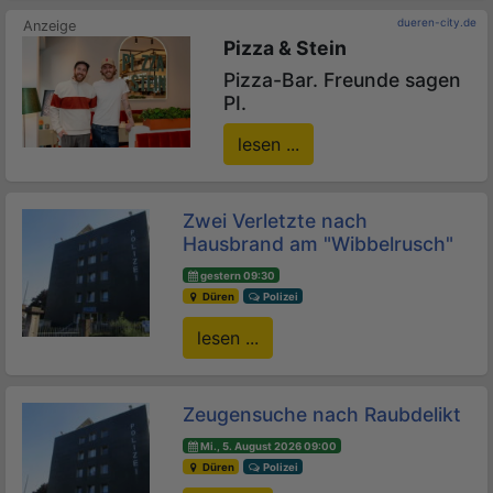
dueren-city.de
Pizza & Stein
Pizza-Bar. Freunde sagen
PI.
lesen ...
Zwei Verletzte nach
Hausbrand am "Wibbelrusch"
gestern 09:30
Düren
Polizei
lesen ...
Zeugensuche nach Raubdelikt
Mi., 5. August 2026 09:00
Düren
Polizei