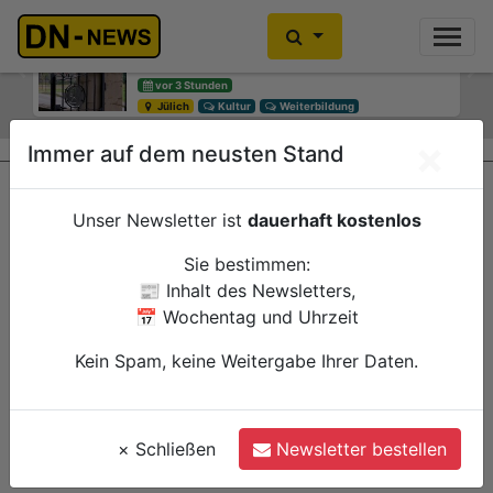
Diskussionen um Villa Buth:
Einbrecher im Kleiderschrank
Erinnerungsort oder Abriss?
gefunden
Previous
Ne
vor 3 Stunden
heute 10:30
Jülich
Düren
Kultur
Polizei
Weiterbildung
×
Immer auf dem neusten Stand
Unser Newsletter ist
dauerhaft kostenlos
Sie bestimmen:
📰 Inhalt des Newsletters,
📅 Wochentag und Uhrzeit
Kein Spam, keine Weitergabe Ihrer Daten.
×
Schließen
Newsletter bestellen