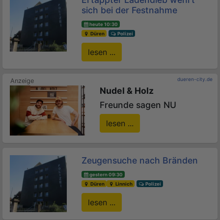
sich bei der Festnahme
heute 10:30
Düren
Polizei
lesen ...
dueren-city.de
Nudel & Holz
Freunde sagen NU
lesen ...
Zeugensuche nach Bränden
gestern 09:30
Düren
Linnich
Polizei
lesen ...