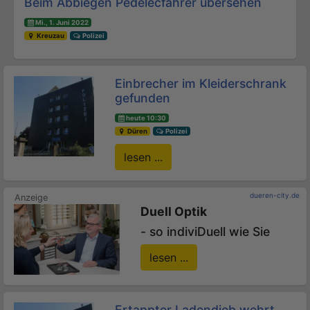
Beim Abbiegen Pedelecfahrer übersehen
Mi., 1. Juni 2022
Kreuzau
Polizei
Einbrecher im Kleiderschrank
gefunden
heute 10:30
Düren
Polizei
lesen ...
dueren-city.de
Duell Optik
- so indiviDuell wie Sie
lesen ...
Ertappter Ladendieb wehrt