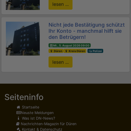
lesen ...
Nicht jede Bestätigung schützt
Ihr Konto - manchmal hilft sie
den Betrügern!
Mi., 5. August 2026 09:00
Düren
Kreis Düren
Polizei
lesen ...
Seiteninfo
Startseite
Neuste Meldungen
Was ist DN-News?
Nachrichten-Magazin für Düren
Kontakt & Datenschutz