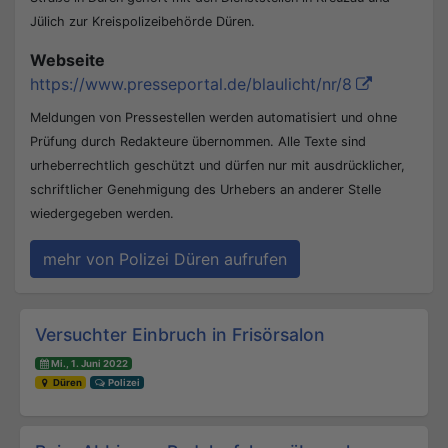
Jülich zur Kreispolizeibehörde Düren.
Webseite
https://www.presseportal.de/blaulicht/nr/8
Meldungen von Pressestellen werden automatisiert und ohne
Prüfung durch Redakteure übernommen. Alle Texte sind
urheberrechtlich geschützt und dürfen nur mit ausdrücklicher,
schriftlicher Genehmigung des Urhebers an anderer Stelle
wiedergegeben werden.
mehr von Polizei Düren aufrufen
Beitrags-Navigation
Versuchter Einbruch in Frisörsalon
Mi., 1. Juni 2022
Düren
Polizei